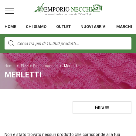
HOME
CHI SIAMO
OUTLET
NUOVI ARRIVI
MARCHI
Products
search
Home
>
Pizzi e Passamanerie
>
Merletti
MERLETTI
Filtra
Non è stato trovato nessun prodotto che corrisponde alla tua