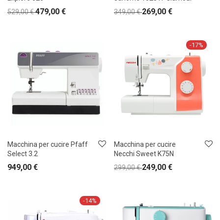
479,00
€
269,00
€
529,00
€
349,00
€
-
17
%
Macchina per cucire Pfaff
Macchina per cucire
Select 3.2
Necchi Sweet K75N
949,00
€
249,00
€
299,00
€
-
14
%