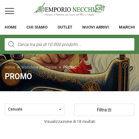
HOME
CHI SIAMO
OUTLET
NUOVI ARRIVI
MARCHI
Products
search
Home
>
Macchine per Cucire
>
PROMO
PROMO
Filtra
Visualizzazione di 18 risultati