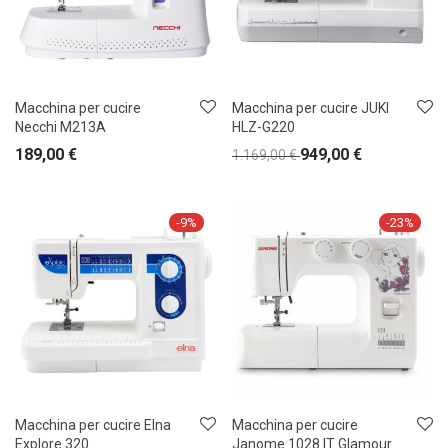
Macchina per cucire
Macchina per cucire JUKI
Necchi M213A
HLZ-G220
189,00
€
949,00
€
1.169,00
€
-
9
%
-
23
%
Macchina per cucire Elna
Macchina per cucire
Explore 320
Janome 1028 IT Glamour