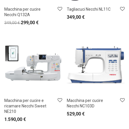
Macchina per cucire
Tagliacuci Necchi NL11C
Necchi Q132A
349,00
€
299,00
€
349,00
€
Macchina per cucire e
Macchina per cucire
ricamare Necchi Sweet
Necchi NC103D
NE210
529,00
€
1.590,00
€