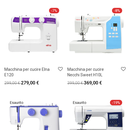
-
7
%
-
8
%
Macchina per cucire Elna
Macchina per cucire
E120
Necchi Sweet H10L
279,00
€
369,00
€
299,00
€
399,00
€
-
19
%