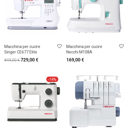
Macchina per cucire
Macchina per cucire
Singer CE677 Elite
Necchi M108A
729,00
€
169,00
€
849,00
€
-
14
%