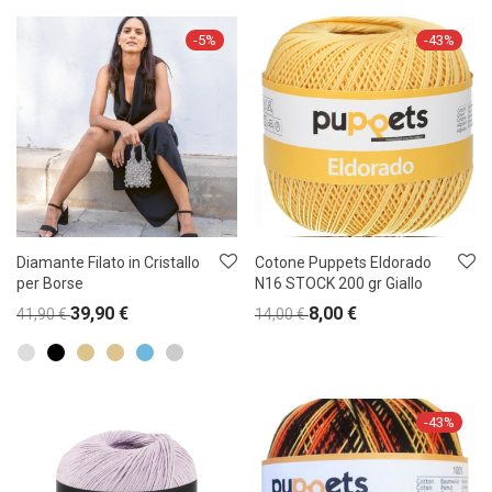
-
5
%
-
43
%
Diamante Filato in Cristallo
Cotone Puppets Eldorado
per Borse
N16 STOCK 200 gr Giallo
39,90
€
8,00
€
41,90
€
14,00
€
-
43
%