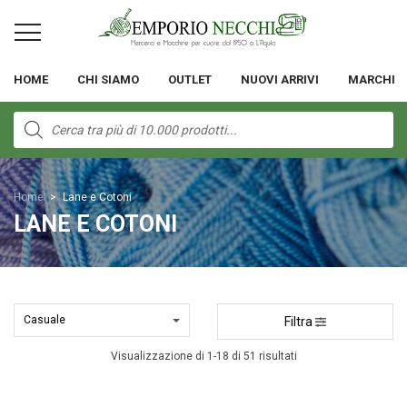
HOME
CHI SIAMO
OUTLET
NUOVI ARRIVI
MARCHI
Products
search
Home
>
Lane e Cotoni
LANE E COTONI
Filtra
Visualizzazione di 1-18 di 51 risultati