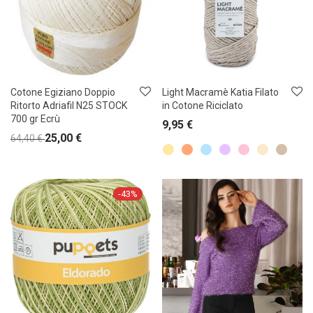
Cotone Egiziano Doppio
Light Macramè Katia Filato
Ritorto Adriafil N25 STOCK
in Cotone Riciclato
700 gr Ecrù
9,95
€
25,00
€
64,40
€
-
43
%