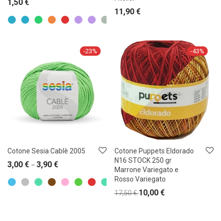
1,50
€
11,90
€
-
23
%
-
43
%
Cotone Sesia Cablè 2005
Cotone Puppets Eldorado
N16 STOCK 250 gr
3,00
€
3,90
€
–
Marrone Variegato e
Rosso Variegato
10,00
€
17,50
€