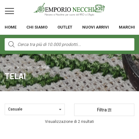
HOME
CHI SIAMO
OUTLET
NUOVI ARRIVI
MARCHI
Products
search
Home
>
Ricamo
>
Telai
TELAI
Filtra
Visualizzazione di 2 risultati