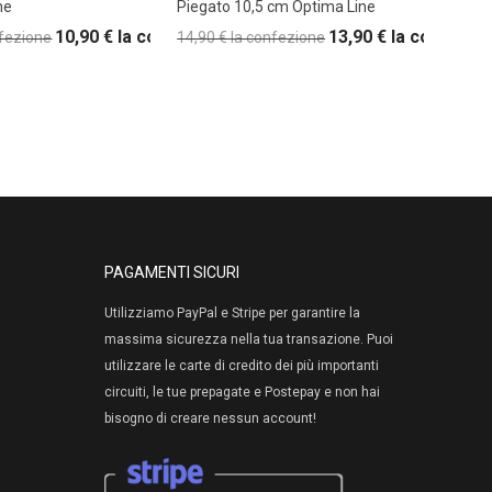
ne
Piegato 10,5 cm Optima Line
10,90
€
la confezione
13,90
€
la confezio
nfezione
14,90
€
la confezione
PAGAMENTI SICURI
Utilizziamo PayPal e Stripe per garantire la
massima sicurezza nella tua transazione. Puoi
utilizzare le carte di credito dei più importanti
circuiti, le tue prepagate e Postepay e non hai
bisogno di creare nessun account!