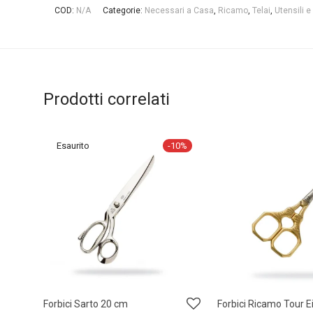
COD:
N/A
Categorie:
Necessari a Casa
,
Ricamo
,
Telai
,
Utensili e
Prodotti correlati
-
10
%
Forbici Sarto 20 cm
Forbici Ricamo Tour Ei