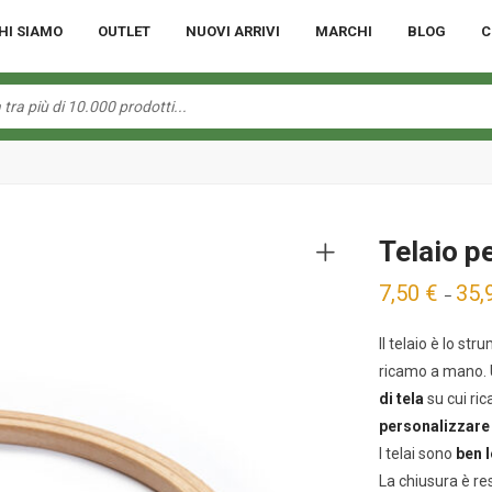
HI SIAMO
OUTLET
NUOVI ARRIVI
MARCHI
BLOG
C
Telaio p
7,50
€
35,
–
Il telaio è lo st
ricamo a mano. U
di tela
su cui ric
personalizzare 
I telai sono
ben l
La chiusura è re