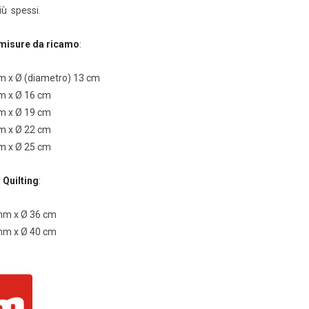
iù spessi.
5 misure da ricamo
:
m x Ø (diametro) 13 cm
m x Ø 16 cm
m x Ø 19 cm
m x Ø 22 cm
m x Ø 25 cm
 Quilting
:
mm x Ø 36 cm
mm x Ø 40 cm