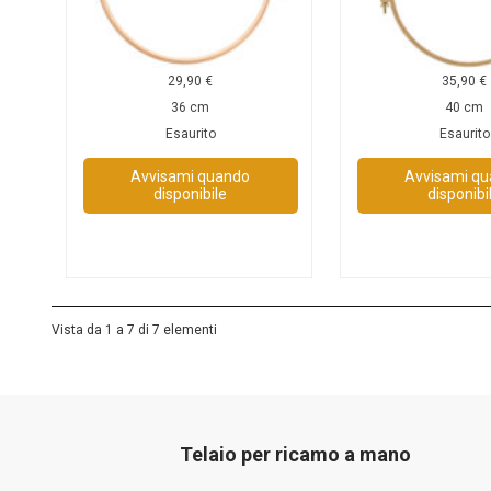
29,90
€
35,90
€
36 cm
40 cm
Esaurito
Esaurito
Avvisami quando
Avvisami q
disponibile
disponibi
Vista da 1 a 7 di 7 elementi
Telaio per ricamo a mano