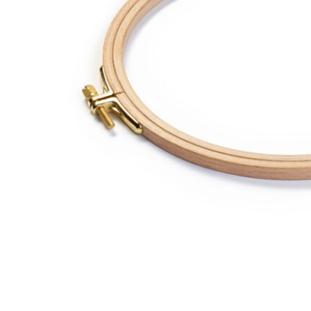
Open submenu (Ricamo)
Ricamo
Open submenu (Tessuti)
Tessuti
Open submenu (Toppe e Applicazioni)
Toppe e Applicazioni
Open submenu (Utensili e Tools)
Utensili e Tools