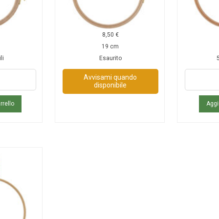
8,50
€
19 cm
li
Esaurito
5
Avvisami quando
disponibile
rrello
Aggi