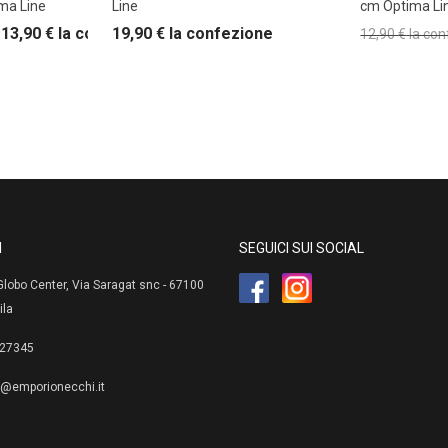
ima Line
Line
cm Optima Li
13,90
€
la confezione
19,90
€
la confezione
12,90
€
la co
I
SEGUICI SUI SOCIAL
lobo Center, Via Saragat snc - 67100
ila
27345
e@emporionecchi.it