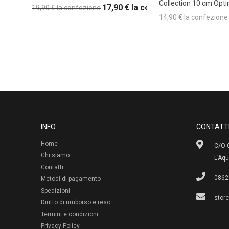
Collection 10 cm Opt
17,90
€
la confezione
19,90
€
la confezione
14,90
€
la confezione
INFO
CONTATT
Home
C/O G
Chi siamo
L’Aqu
Contatti
0862
Metodi di pagamento
Spedizioni
stor
Diritto di rimborso e reso
Termini e condizioni
Privacy Policy