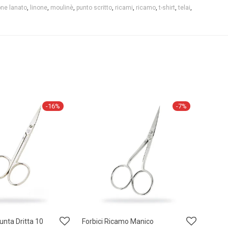
ne lanato
,
linone
,
moulinè
,
punto scritto
,
ricami
,
ricamo
,
t-shirt
,
telai
,
-
16
%
-
7
%
Punta Dritta 10
Forbici Ricamo Manico