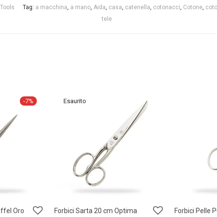
 Tools
Tag:
a macchina
,
a mano
,
Aida
,
casa
,
catenella
,
cotonacci
,
Cotone
,
coto
tele
-
7
%
ffel Oro
Forbici Sarta 20 cm Optima
Forbici Pelle 