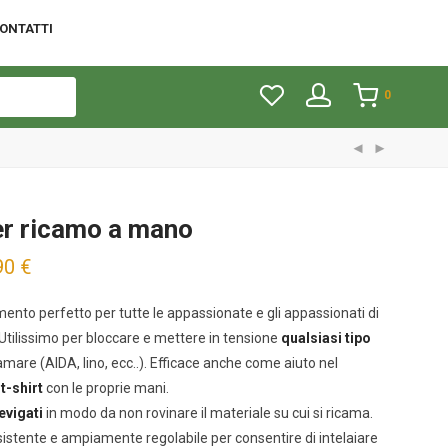
ONTATTI
0
er ricamo a mano
90
€
rumento perfetto per tutte le appassionate e gli appassionati di
tilissimo per bloccare e mettere in tensione
qualsiasi tipo
amare (AIDA, lino, ecc..). Efficace anche come aiuto nel
t-shirt
con le proprie mani.
evigati
in modo da non rovinare il materiale su cui si ricama.
sistente e ampiamente regolabile per consentire di intelaiare