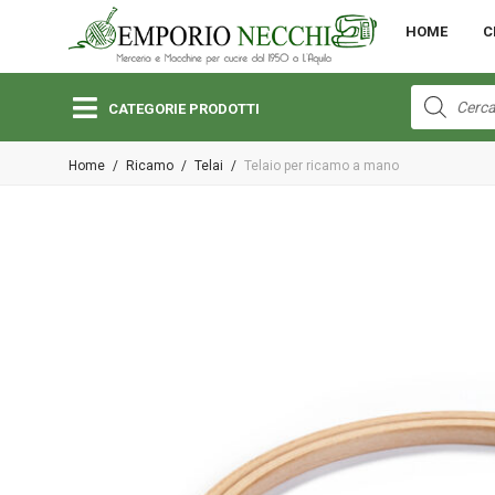
MENU
HOME
C
Open submenu (Bambini)
Bambini
Products
search
CATEGORIE PRODOTTI
Open submenu (Lane e Cotoni)
Home
/
Ricamo
/
Telai
/
Telaio per ricamo a mano
Lane e Cotoni
Open submenu (Macchine per Cucire)
Macchine per Cucire
Open submenu (Merceria)
Merceria
Open submenu (Pizzi e Passamanerie)
Pizzi e Passamanerie