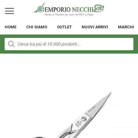
HOME
CHI SIAMO
OUTLET
NUOVI ARRIVI
MARCHI
Products
search