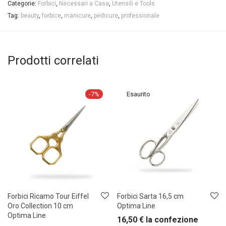
Categorie:
Forbici
,
Necessari a Casa
,
Utensili e Tools
Tag:
beauty
,
forbice
,
manicure
,
pedicure
,
professionale
Prodotti correlati
-
7
%
Forbici Ricamo Tour Eiffel
Forbici Sarta 16,5 cm
Oro Collection 10 cm
Optima Line
Optima Line
16,50
€
la confezione