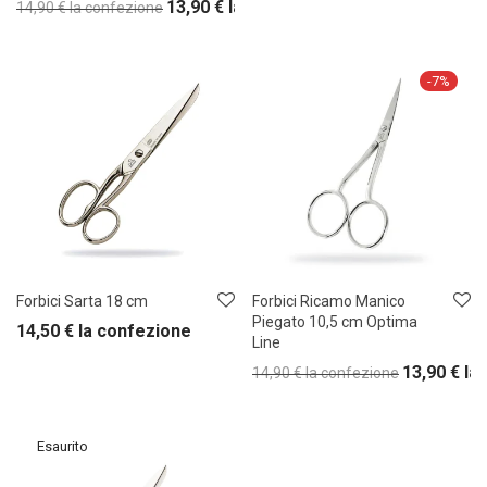
13,90
€
la confezione
14,90
€
la confezione
-
7
%
Forbici Sarta 18 cm
Forbici Ricamo Manico
Piegato 10,5 cm Optima
14,50
€
la confezione
Line
13,90
€
la
14,90
€
la confezione