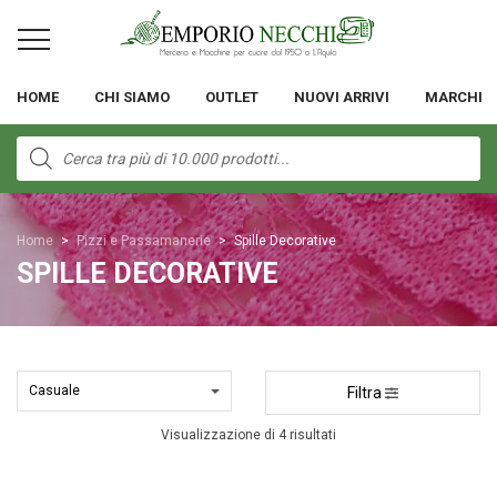
HOME
CHI SIAMO
OUTLET
NUOVI ARRIVI
MARCHI
Products
search
Home
>
Pizzi e Passamanerie
>
Spille Decorative
SPILLE DECORATIVE
Filtra
Visualizzazione di 4 risultati