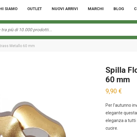
HI SIAMO
OUTLET
NUOVI ARRIVI
MARCHI
BLOG
C
Strass Metallo 60 mm
Spilla F
60 mm
9,90
€
Per l’autunno in
elegante questa s
eleganza a tutti 
cucire.