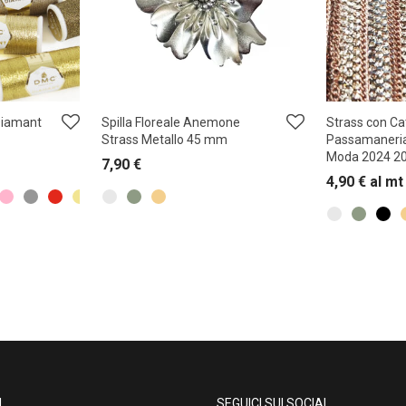
 Diamant
Spilla Floreale Anemone
Strass con C
Strass Metallo 45 mm
Passamaneri
Moda 2024 2
7,90
€
4,90
€
al mt
I
SEGUICI SUI SOCIAL