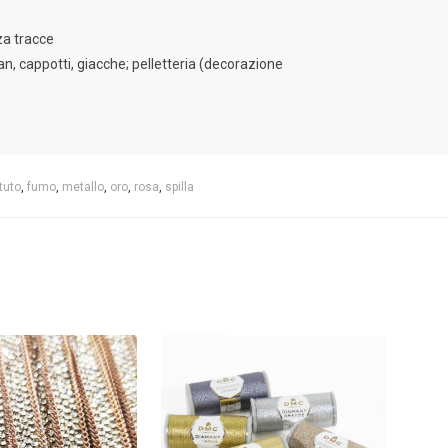
nza tracce
an, cappotti, giacche; pelletteria (decorazione
ttuto
,
fumo
,
metallo
,
oro
,
rosa
,
spilla