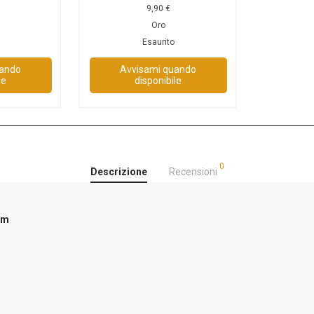
9,90
€
Oro
Esaurito
uando
Avvisami quando
le
disponibile
0
Descrizione
Recensioni
cm