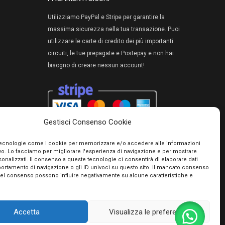
Utilizziamo PayPal e Stripe per garantire la
massima sicurezza nella tua transazione. Puoi
utilizzare le carte di credito dei più importanti
circuiti, le tue prepagate e Postepay e non hai
bisogno di creare nessun account!
Gestisci Consenso Cookie
tecnologie come i cookie per memorizzare e/o accedere alle informazioni
ivo. Lo facciamo per migliorare l'esperienza di navigazione e per mostrare
onalizzati. Il consenso a queste tecnologie ci consentirà di elaborare dati
portamento di navigazione o gli ID univoci su questo sito. Il mancato consenso
del consenso possono influire negativamente su alcune caratteristiche e
rmini e condizioni
Accetta
Visualizza le preferenze
io Giacinto - P.IVA 01482050661