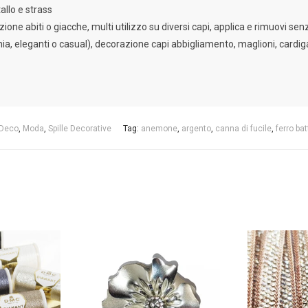
allo e strass
zione abiti o giacche, multi utilizzo su diversi capi, applica e rimuovi se
nia, eleganti o casual), decorazione capi abbigliamento, maglioni, cardig
Deco
,
Moda
,
Spille Decorative
Tag:
anemone
,
argento
,
canna di fucile
,
ferro ba