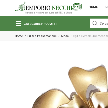
MENU
HOME
C
Open submenu (Bambini)
Bambini
Products
search
CATEGORIE PRODOTTI
Open submenu (Lane e Cotoni)
Home
/
Pizzi e Passamanerie
/
Moda
/
Spilla Floreale Anemone 
Lane e Cotoni
Open submenu (Macchine per Cucire)
Macchine per Cucire
Open submenu (Merceria)
Merceria
Open submenu (Pizzi e Passamanerie)
Pizzi e Passamanerie