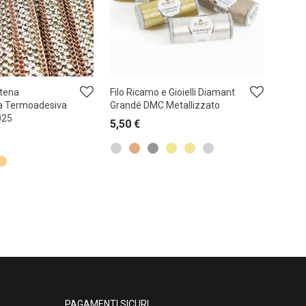
atena
Filo Ricamo e Gioielli Diamant
a Termoadesiva
Grandé DMC Metallizzato
025
5,50
€
PAGAMENTI SICURI