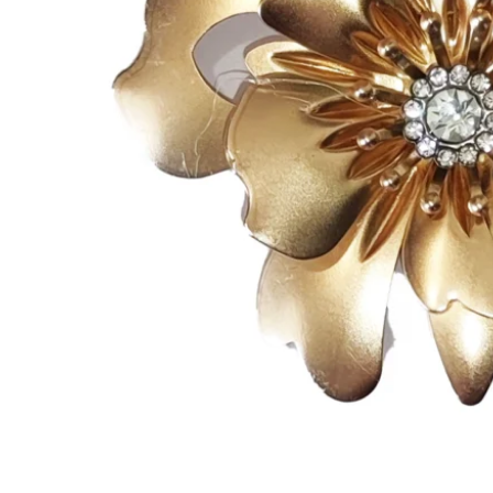
Open submenu (Ricamo)
Ricamo
Open submenu (Tessuti)
Tessuti
Open submenu (Toppe e Applicazioni)
Toppe e Applicazioni
Open submenu (Utensili e Tools)
Utensili e Tools