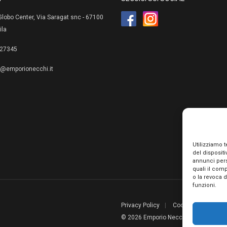
lobo Center, Via Saragat snc - 67100
ila
27345
e@emporionecchi.it
Utilizziamo 
del disposit
annunci pers
quali il com
o la revoca 
funzioni.
Privacy Policy
Cookie Policy
Te
© 2026 Emporio Necchi di Mascianton