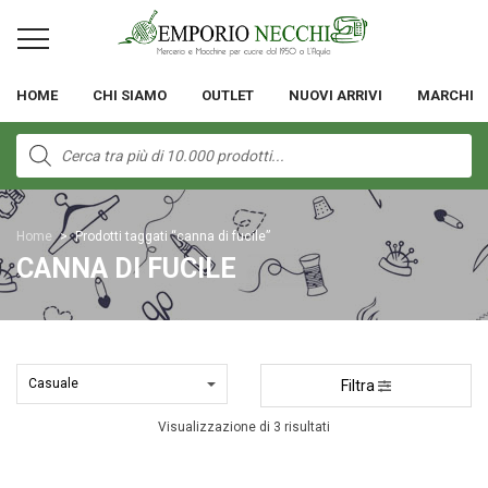
HOME
CHI SIAMO
OUTLET
NUOVI ARRIVI
MARCHI
Products
search
Home
>
Prodotti taggati “canna di fucile”
CANNA DI FUCILE
Filtra
Visualizzazione di 3 risultati