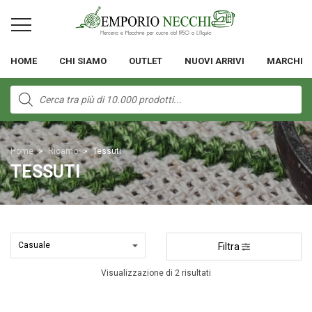
HOME
CHI SIAMO
OUTLET
NUOVI ARRIVI
MARCHI
Products
search
Home
>
Ricamo
>
Tessuti
TESSUTI
Filtra
Visualizzazione di 2 risultati