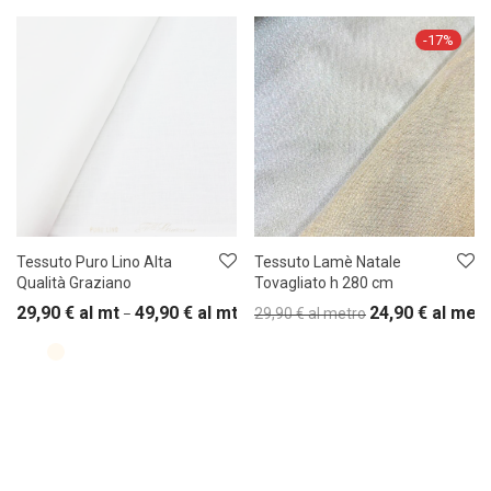
-
17
%
Tessuto Puro Lino Alta
Tessuto Lamè Natale
Qualità Graziano
Tovagliato h 280 cm
29,90
€
al mt
49,90
€
al mt
24,90
€
al met
29,90
€
al metro
–