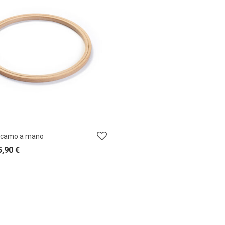
ricamo a mano
5,90
€