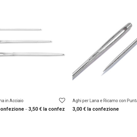
na in Acciaio
Aghi per Lana e Ricamo con Punt
confezione
3,50
€
la confezione
3,00
€
la confezione
–