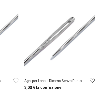
a
Aghi per Lana e Ricamo Senza Punta
3,00
€
la confezione