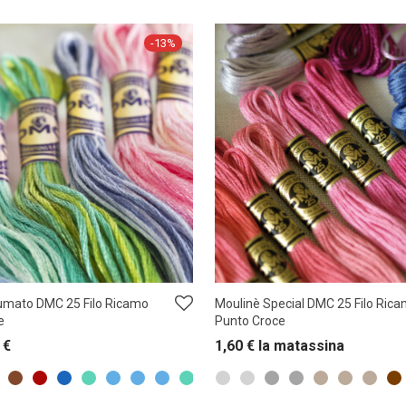
-
13
%
umato DMC 25 Filo Ricamo
Moulinè Special DMC 25 Filo Ric
e
Punto Croce
0
€
1,60
€
la matassina