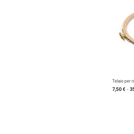
Telaio per 
7,50
€
3
–