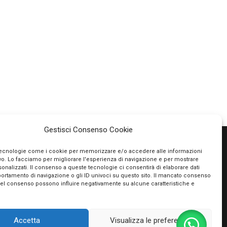
Gestisci Consenso Cookie
tecnologie come i cookie per memorizzare e/o accedere alle informazioni
ivo. Lo facciamo per migliorare l'esperienza di navigazione e per mostrare
PAGAMENTI SICURI
onalizzati. Il consenso a queste tecnologie ci consentirà di elaborare dati
portamento di navigazione o gli ID univoci su questo sito. Il mancato consenso
Utilizziamo PayPal e Stripe per garantire la
del consenso possono influire negativamente su alcune caratteristiche e
massima sicurezza nella tua transazione. Puoi
utilizzare le carte di credito dei più importanti
circuiti, le tue prepagate e Postepay e non hai
Accetta
Visualizza le preferenze