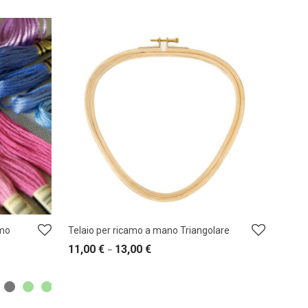
amo
Telaio per ricamo a mano Triangolare
11,00
€
13,00
€
–