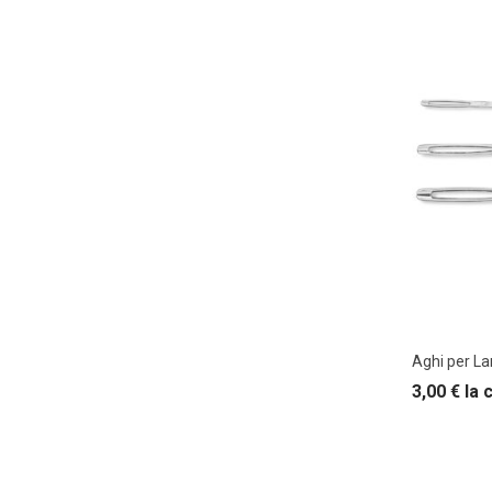
Aghi per La
3,00
€
la 