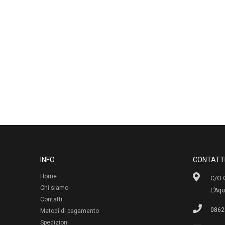
INFO
CONTATT
Home
C/O G
Chi siamo
L’Aqu
Contatti
0862
Metodi di pagamento
Spedizioni