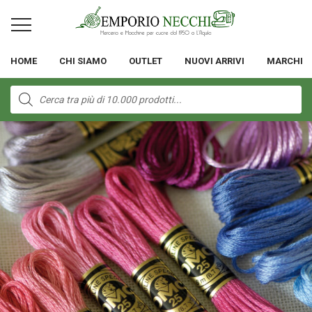
HOME
CHI SIAMO
OUTLET
NUOVI ARRIVI
MARCHI
Products
search