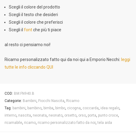
Scegli il colore del prodotto
Scegli il testo che desideri
Scegli il colore che preferisci
Scegli il
font
che più ti piace
al resto ci pensiamo noi!
Ricamo personalizzato fatto qui da noi qui a Emporio Necchi:
leggi
tutte le info cliccando QUI
COD:
BM.FN940.B
Categorie:
Bambini
,
Fiocchi Nascita
,
Ricamo
Tag:
bambini
,
bambino
,
bimba
,
bimbo
,
cicogna
,
coccarda
,
idea regalo
,
interno
,
nascita
,
neonata
,
neonato
,
orsetto
,
orso
,
porta
,
punto croce
,
ricamabile
,
ricamo
,
ricamo personalizzato fatto da noi
,
tela aida