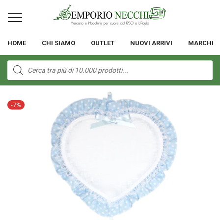
HOME
CHI SIAMO
OUTLET
NUOVI ARRIVI
MARCHI
Products
search
-
7
%