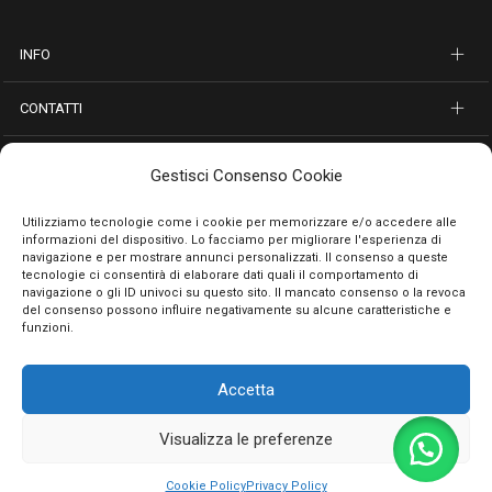
INFO
CONTATTI
SEGUICI SUI SOCIAL
Gestisci Consenso Cookie
PAGAMENTI SICURI
Utilizziamo tecnologie come i cookie per memorizzare e/o accedere alle
informazioni del dispositivo. Lo facciamo per migliorare l'esperienza di
navigazione e per mostrare annunci personalizzati. Il consenso a queste
tecnologie ci consentirà di elaborare dati quali il comportamento di
navigazione o gli ID univoci su questo sito. Il mancato consenso o la revoca
del consenso possono influire negativamente su alcune caratteristiche e
funzioni.
Accetta
Privacy Policy
Cookie Policy
Termini e condizioni
© 2026 Emporio Necchi di Masciantonio Giacinto - P.IVA 01482050661
Visualizza le preferenze
0
Cookie Policy
Privacy Policy