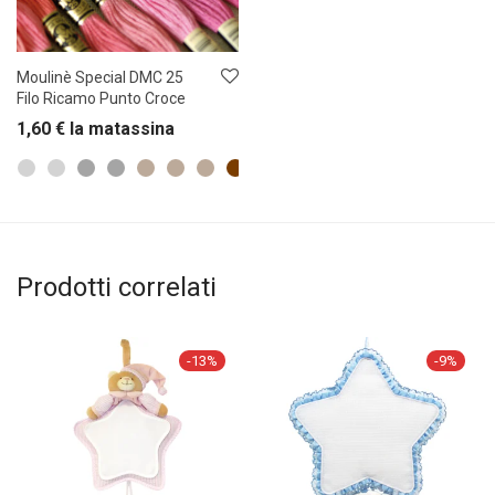
Moulinè Special DMC 25
Filo Ricamo Punto Croce
1,60
€
la matassina
Prodotti correlati
-
13
%
-
9
%