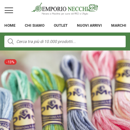
HOME
CHI SIAMO
OUTLET
NUOVI ARRIVI
MARCHI
Products
search
-
13
%