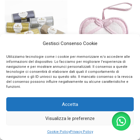
Gestisci Consenso Cookie
Utilizziamo tecnologie come i cookie per memorizzare e/o accedere alle
informazioni del dispositivo. Lo facciamo per migliorare l'esperienza di
navigazione e per mostrare annunci personalizzati. Il consenso a queste
Filo Ricamo e Gioielli
Coccarda Nascita AIDA
tecnologie ci consentirà di elaborare dati quali il comportamento di
Diamant Grandé DMC
Ricamabile Punto Croce
navigazione o gli ID univoci su questo sito. Il mancato consenso o la revoca
Metallizzato
Cuore Piquet Pois Brillante
del consenso possono influire negativamente su alcune caratteristiche e
funzioni.
5,50
€
14,90
€
Accetta
Visualizza le preferenze
0
Cookie Policy
Privacy Policy