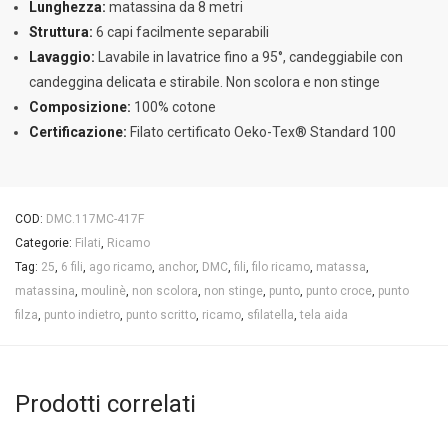
Lunghezza:
matassina da 8 metri
Struttura:
6 capi facilmente separabili
Lavaggio:
Lavabile in lavatrice fino a 95°, candeggiabile con
candeggina delicata e stirabile. Non scolora e non stinge
Composizione:
100% cotone
Certificazione:
Filato certificato Oeko-Tex® Standard 100
COD:
DMC.117MC-417F
Categorie:
Filati
,
Ricamo
Tag:
25
,
6 fili
,
ago ricamo
,
anchor
,
DMC
,
fili
,
filo ricamo
,
matassa
,
matassina
,
moulinè
,
non scolora
,
non stinge
,
punto
,
punto croce
,
punto
filza
,
punto indietro
,
punto scritto
,
ricamo
,
sfilatella
,
tela aida
Prodotti correlati