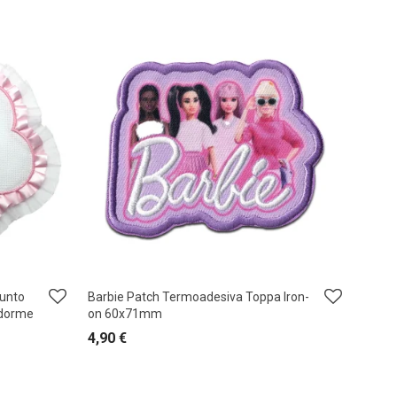
Punto
Barbie Patch Termoadesiva Toppa Iron-
 dorme
on 60x71mm
4,90
€