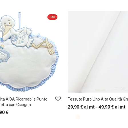
-
9
%
ita AIDA Ricamabile Punto
Tessuto Puro Lino Alta Qualità G
letta con Cicogna
29,90
€
al mt
49,90
€
al mt
–
,90
€