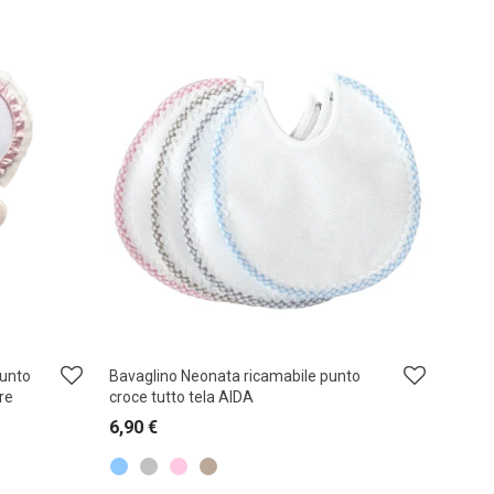
Punto
Bavaglino Neonata ricamabile punto
re
croce tutto tela AIDA
6,90
€