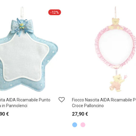
-
12
%
ita AIDA Ricamabile Punto
Fiocco Nascita AIDA Ricamabile 
a in Pannolenci
Croce Palloncino
,90
€
27,90
€