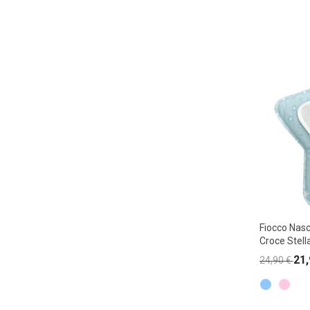
Fiocco Nasc
Croce Stell
21
24,90
€