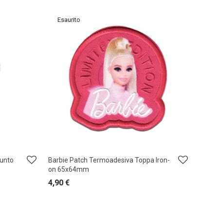
Punto
Barbie Patch Termoadesiva Toppa Iron-
on 65x64mm
4,90
€