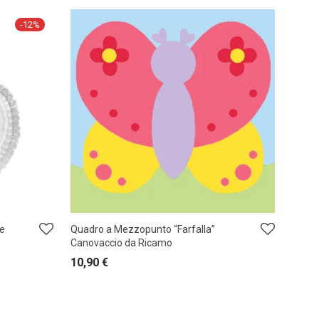
-
12
%
le
Quadro a Mezzopunto “Farfalla”
Canovaccio da Ricamo
10,90
€