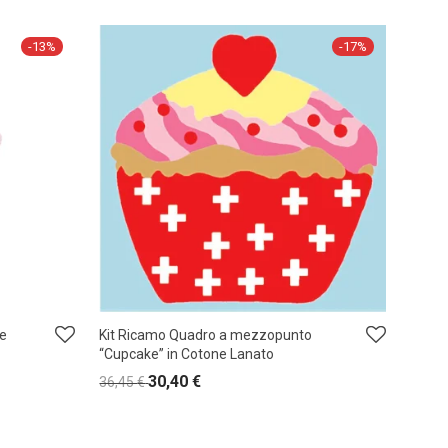
-
13
%
-
17
%
le
Kit Ricamo Quadro a mezzopunto
“Cupcake” in Cotone Lanato
30,40
€
36,45
€