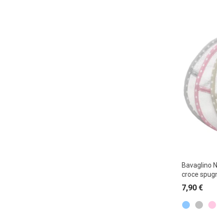
Bavaglino 
croce spug
7,90
€