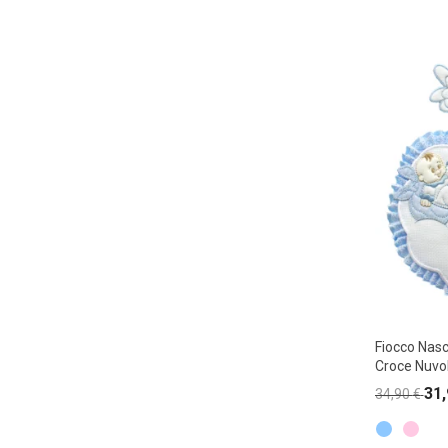
Fiocco Nasc
Croce Nuvo
31
34,90
€