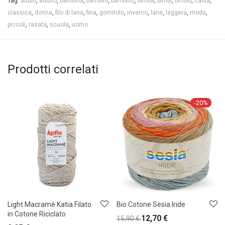
Tag:
adulti
,
adulto
,
bambina
,
bambini
,
bambino
,
bimba
,
bimbi
,
bimbo
,
calda
,
classica
,
donna
,
filo di lana
,
fina
,
gomitolo
,
inverno
,
lane
,
leggera
,
moda
,
piccoli
,
rasata
,
scuola
,
uomo
Prodotti correlati
-
20
%
Light Macramè Katia Filato
Bio Cotone Sesia Iride
in Cotone Riciclato
12,70
€
15,90
€