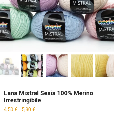
Lana Mistral Sesia 100% Merino
Irrestringibile
4,50
€
5,30
€
–