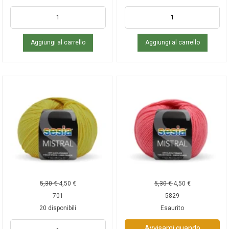
Aggiungi al carrello
Aggiungi al carrello
5,30
€
4,50
€
5,30
€
4,50
€
701
5829
20 disponibili
Esaurito
Avvisami quando