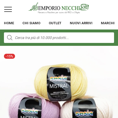
HOME
CHI SIAMO
OUTLET
NUOVI ARRIVI
MARCHI
Products
search
-
15
%