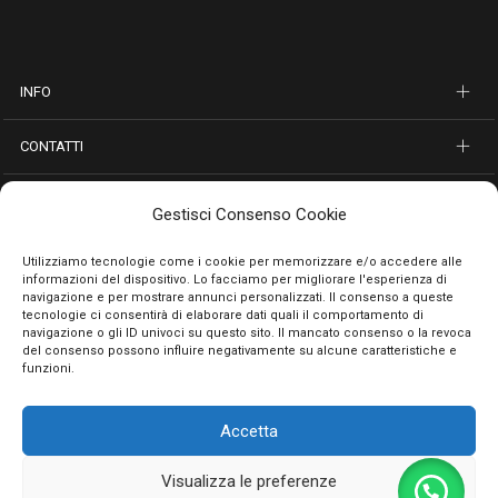
INFO
CONTATTI
SEGUICI SUI SOCIAL
Gestisci Consenso Cookie
PAGAMENTI SICURI
Utilizziamo tecnologie come i cookie per memorizzare e/o accedere alle
informazioni del dispositivo. Lo facciamo per migliorare l'esperienza di
navigazione e per mostrare annunci personalizzati. Il consenso a queste
tecnologie ci consentirà di elaborare dati quali il comportamento di
navigazione o gli ID univoci su questo sito. Il mancato consenso o la revoca
del consenso possono influire negativamente su alcune caratteristiche e
funzioni.
Accetta
Privacy Policy
Cookie Policy
Termini e condizioni
© 2026 Emporio Necchi di Masciantonio Giacinto - P.IVA 01482050661
Visualizza le preferenze