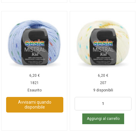
6,20
€
6,20
€
1821
207
Esaurito
9 disponibili
Avvisami quando
disponibile
Aggiungi al carrello