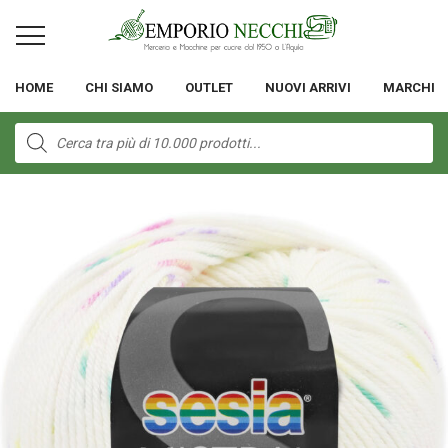
HOME
CHI SIAMO
OUTLET
NUOVI ARRIVI
MARCHI
Products
search