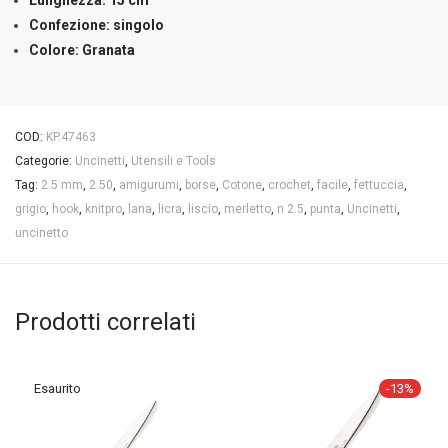
Lunghezza: 15 cm
Confezione: singolo
Colore: Granata
COD:
KP.47463
Categorie:
Uncinetti
,
Utensili e Tools
Tag:
2.5 mm
,
2.50
,
amigurumi
,
borse
,
Cotone
,
crochet
,
facile
,
fettuccia
,
grigio
,
hook
,
knitpro
,
lana
,
licra
,
liscio
,
merletto
,
n 2.5
,
punta
,
Uncinetti
,
uncinetto
Prodotti correlati
-
13
%