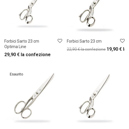
Forbici Sarto 23 cm
Forbici Sarto 23 cm
Optima Line
19,90
€
la
22,90
€
la confezione
29,90
€
la confezione