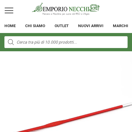
HOME
CHI SIAMO
OUTLET
NUOVI ARRIVI
MARCHI
Products
search