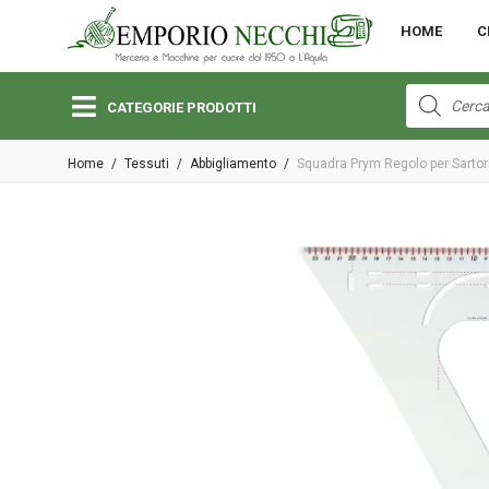
MENU
HOME
C
Open submenu (Bambini)
Bambini
Products
search
CATEGORIE PRODOTTI
Open submenu (Lane e Cotoni)
Home
/
Tessuti
/
Abbigliamento
/
Squadra Prym Regolo per Sartor
Lane e Cotoni
Open submenu (Macchine per Cucire)
Macchine per Cucire
Open submenu (Merceria)
Merceria
Open submenu (Pizzi e Passamanerie)
Pizzi e Passamanerie