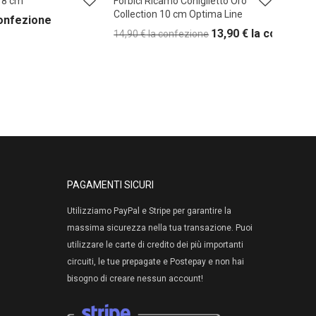
 18 cm
Forbici Ricamo Coniglietto Oro
Collection 10 cm Optima Line
confezione
13,90
€
la confezio
14,90
€
la confezione
PAGAMENTI SICURI
Utilizziamo PayPal e Stripe per garantire la
massima sicurezza nella tua transazione. Puoi
utilizzare le carte di credito dei più importanti
circuiti, le tue prepagate e Postepay e non hai
bisogno di creare nessun account!