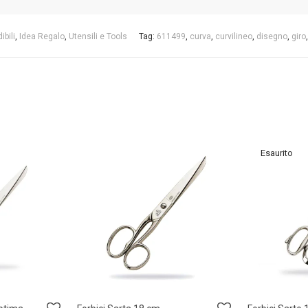
ibili
,
Idea Regalo
,
Utensili e Tools
Tag:
611499
,
curva
,
curvilineo
,
disegno
,
giro