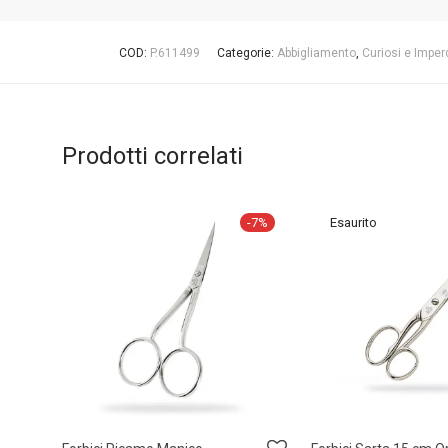
COD:
P.611499
Categorie:
Abbigliamento
,
Curiosi e Imperd
Prodotti correlati
-
7
%