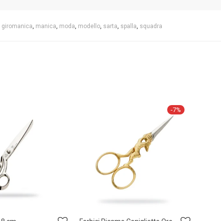
,
giromanica
,
manica
,
moda
,
modello
,
sarta
,
spalla
,
squadra
-
7
%