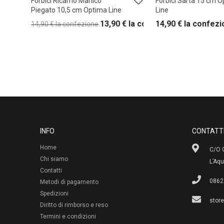
Forbici Ricamo Manico
Forbici Sarta 15 cm 
Piegato 10,5 cm Optima Line
Line
13,90
€
la confezione
14,90
€
la confezi
14,90
€
la confezione
INFO
CONTATT
Home
C/O G
Chi siamo
L’Aqu
Contatti
0862
Metodi di pagamento
Spedizioni
stor
Diritto di rimborso e reso
Termini e condizioni