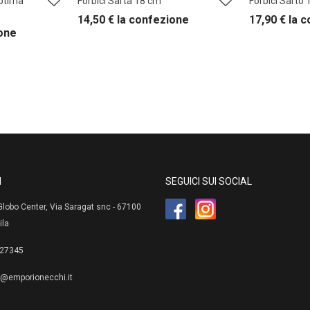
Optima
Forbici Sarta 18 cm
Forbici Sarto
14,50
€
la confezione
17,90
€
la 
one
I
SEGUICI SUI SOCIAL
lobo Center, Via Saragat snc - 67100
ila
27345
e@emporionecchi.it