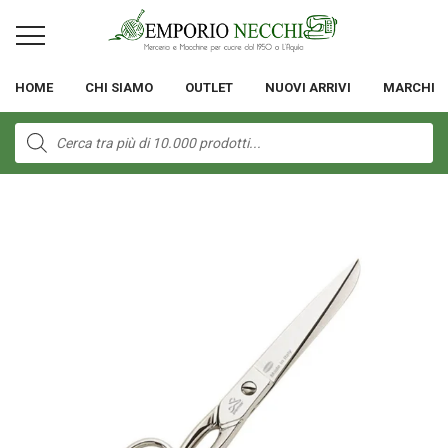
HOME
CHI SIAMO
OUTLET
NUOVI ARRIVI
MARCHI
Products
search