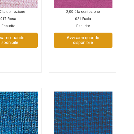
€
la confezione
2,00
€
la confezione
017 Rosa
021 Fuxia
Esaurito
Esaurito
isami quando
Avvisami quando
disponibile
disponibile