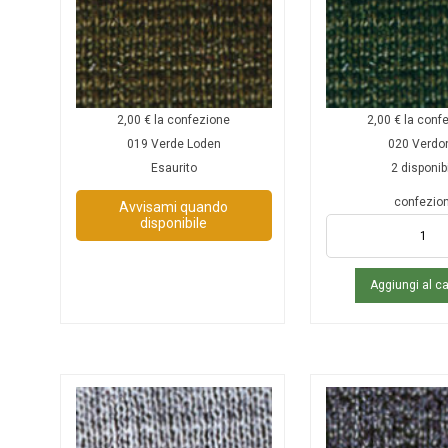
2,00
€
la confezione
2,00
€
la conf
019 Verde Loden
020 Verdo
Esaurito
2 disponibi
confezion
Avvisami quando
disponibile
Aggiungi al ca