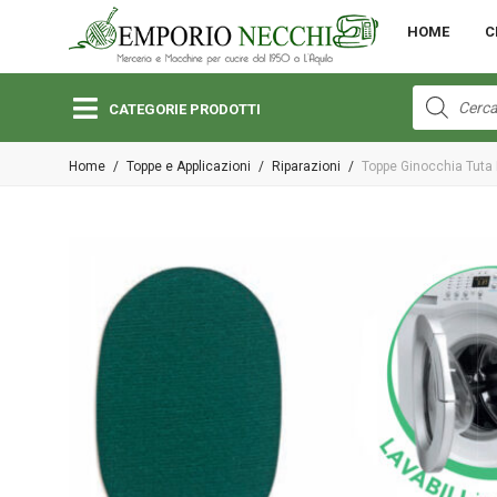
MENU
HOME
C
Open submenu (Bambini)
Bambini
Products
search
CATEGORIE PRODOTTI
Open submenu (Lane e Cotoni)
Home
/
Toppe e Applicazioni
/
Riparazioni
/
Toppe Ginocchia Tuta
Lane e Cotoni
Open submenu (Macchine per Cucire)
Macchine per Cucire
Open submenu (Merceria)
Merceria
Open submenu (Pizzi e Passamanerie)
Pizzi e Passamanerie