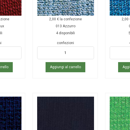
ezione
2,00
€
la confezione
2,00
aux
013 Azzurro
li
4 disponibili
5
i
confezioni
rrello
Aggiungi al carrello
Aggi