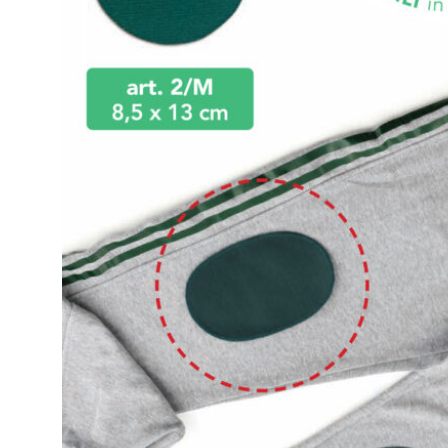
Open submenu (Ricamo)
Ricamo
Open submenu (Tessuti)
Tessuti
Open submenu (Toppe e Applicazioni)
Toppe e Applicazioni
Open submenu (Utensili e Tools)
Utensili e Tools