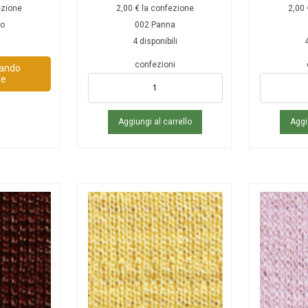
ezione
2,00
€
la confezione
2,00
co
002 Panna
4 disponibili
4
confezioni
uando
le
Aggiungi al carrello
Aggi