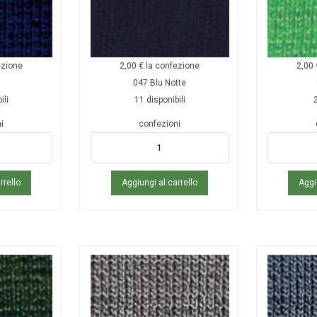
ezione
2,00
€
la confezione
2,00
047 Blu Notte
ili
11 disponibili
2
i
confezioni
rrello
Aggiungi al carrello
Aggi