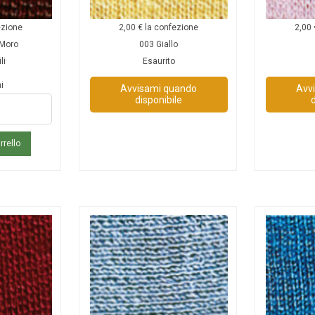
ezione
2,00
€
la confezione
2,00
 Moro
003 Giallo
li
Esaurito
i
Avvisami quando
Avv
disponibile
rrello