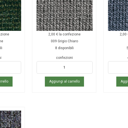
ezione
2,00
€
la confezione
2,00
ne
009 Grigio Chiaro
li
8 disponibili
5
i
confezioni
rrello
Aggiungi al carrello
Aggi