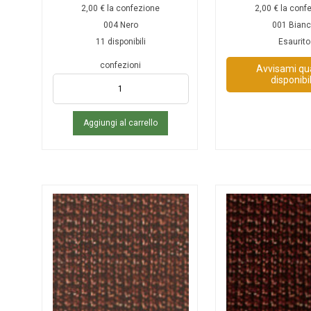
2,00
€
la confezione
2,00
€
la conf
004 Nero
001 Bian
11 disponibili
Esaurito
confezioni
Avvisami q
disponibi
Aggiungi al carrello