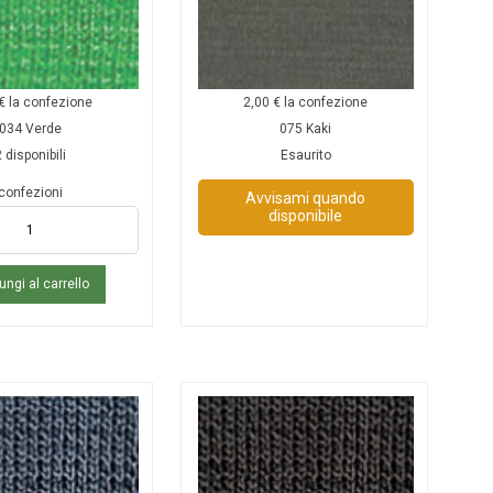
€
la confezione
2,00
€
la confezione
034 Verde
075 Kaki
 disponibili
Esaurito
confezioni
Avvisami quando
disponibile
ungi al carrello