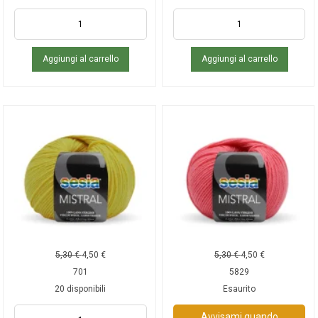
Aggiungi al carrello
Aggiungi al carrello
5,30
€
4,50
€
5,30
€
4,50
€
701
5829
20 disponibili
Esaurito
Avvisami quando