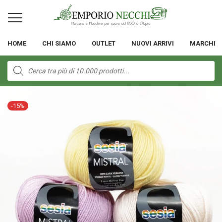
HOME
CHI SIAMO
OUTLET
NUOVI ARRIVI
MARCHI
Products
search
-
15
%