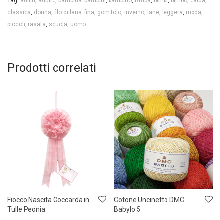
Tag:
adulti
,
adulto
,
bambina
,
bambini
,
bambino
,
bimba
,
bimbi
,
bimbo
,
calda
,
classica
,
donna
,
filo di lana
,
fina
,
gomitolo
,
inverno
,
lane
,
leggera
,
moda
,
piccoli
,
rasata
,
scuola
,
uomo
Prodotti correlati
Fiocco Nascita Coccarda in
Cotone Uncinetto DMC
Tulle Peonia
Babylo 5