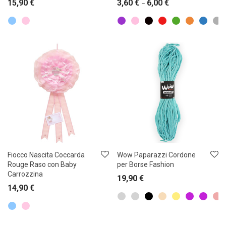
15,90
€
3,60
€
6,00
€
–
Fiocco Nascita Coccarda
Wow Paparazzi Cordone
Rouge Raso con Baby
per Borse Fashion
Carrozzina
19,90
€
14,90
€