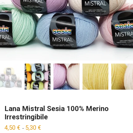
Lana Mistral Sesia 100% Merino
Irrestringibile
4,50
€
5,30
€
–