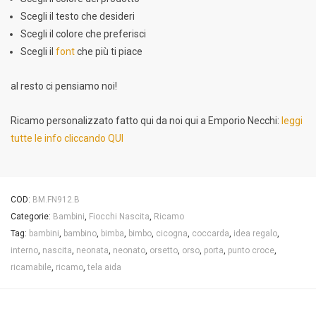
Scegli il testo che desideri
Scegli il colore che preferisci
Scegli il
font
che più ti piace
al resto ci pensiamo noi!
Ricamo personalizzato fatto qui da noi qui a Emporio Necchi:
leggi
tutte le info cliccando QUI
COD:
BM.FN912.B
Categorie:
Bambini
,
Fiocchi Nascita
,
Ricamo
Tag:
bambini
,
bambino
,
bimba
,
bimbo
,
cicogna
,
coccarda
,
idea regalo
,
interno
,
nascita
,
neonata
,
neonato
,
orsetto
,
orso
,
porta
,
punto croce
,
ricamabile
,
ricamo
,
tela aida