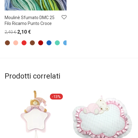
Moulinè Sfumato DMC 25
Filo Ricamo Punto Croce
2,10
€
2,40
€
Prodotti correlati
-
13
%