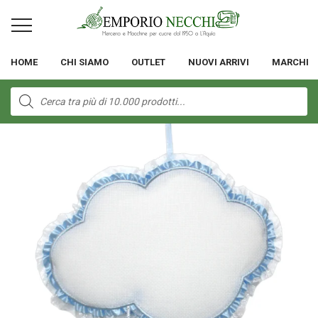
HOME
CHI SIAMO
OUTLET
NUOVI ARRIVI
MARCHI
Products
search