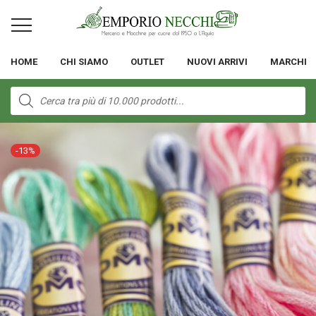
HOME
CHI SIAMO
OUTLET
NUOVI ARRIVI
MARCHI
Products
search
-
13
%