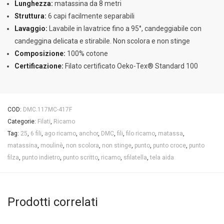
Lunghezza:
matassina da 8 metri
Struttura:
6 capi facilmente separabili
Lavaggio:
Lavabile in lavatrice fino a 95°, candeggiabile con
candeggina delicata e stirabile. Non scolora e non stinge
Composizione:
100% cotone
Certificazione:
Filato certificato Oeko-Tex® Standard 100
COD:
DMC.117MC-417F
Categorie:
Filati
,
Ricamo
Tag:
25
,
6 fili
,
ago ricamo
,
anchor
,
DMC
,
fili
,
filo ricamo
,
matassa
,
matassina
,
moulinè
,
non scolora
,
non stinge
,
punto
,
punto croce
,
punto
filza
,
punto indietro
,
punto scritto
,
ricamo
,
sfilatella
,
tela aida
Prodotti correlati