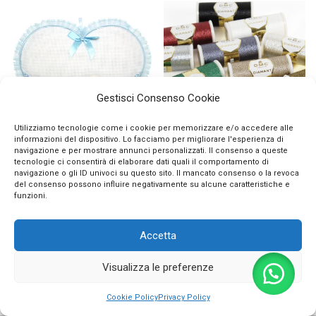
Gestisci Consenso Cookie
Utilizziamo tecnologie come i cookie per memorizzare e/o accedere alle
informazioni del dispositivo. Lo facciamo per migliorare l'esperienza di
navigazione e per mostrare annunci personalizzati. Il consenso a queste
Fiocco Nascita AIDA
Filo Ricamo e Gioielli
tecnologie ci consentirà di elaborare dati quali il comportamento di
Ricamabile Punto Croce
Diamant DMC Metallizzato
navigazione o gli ID univoci su questo sito. Il mancato consenso o la revoca
Cuore con Orsetto che
del consenso possono influire negativamente su alcune caratteristiche e
5,50
€
funzioni.
Dorme
23,90
€
Accetta
Visualizza le preferenze
-
7
%
0
Cookie Policy
Privacy Policy