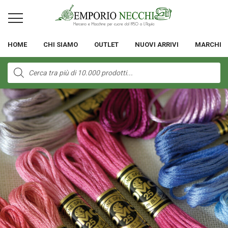
HOME
CHI SIAMO
OUTLET
NUOVI ARRIVI
MARCHI
Products
search