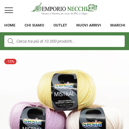
HOME
CHI SIAMO
OUTLET
NUOVI ARRIVI
MARCHI
Products
search
-
15
%