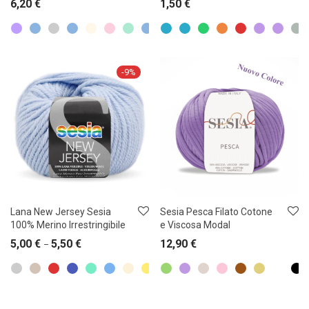
6,20
€
1,50
€
-
9
%
Lana New Jersey Sesia
Sesia Pesca Filato Cotone
100% Merino Irrestringibile
e Viscosa Modal
5,00
€
5,50
€
12,90
€
–