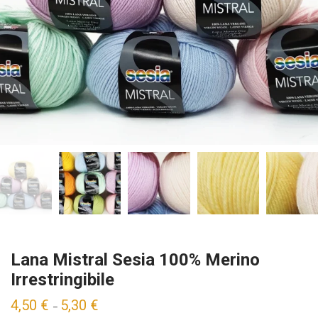
Lana Mistral Sesia 100% Merino
Irrestringibile
4,50
€
5,30
€
–