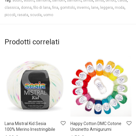
Tag:
adulti
,
adulto
,
bambina
,
bambini
,
bambino
,
bimba
,
bimbi
,
bimbo
,
calda
,
classica
,
donna
,
filo di lana
,
fina
,
gomitolo
,
inverno
,
lane
,
leggera
,
moda
,
piccoli
,
rasata
,
scuola
,
uomo
Prodotti correlati
Lana Mistral Kid Sesia
Happy Cotton DMC Cotone
100% Merino Irrestringibile
Uncinetto Amigurumi