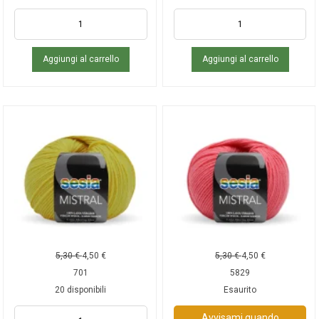
Aggiungi al carrello
Aggiungi al carrello
5,30
€
4,50
€
5,30
€
4,50
€
701
5829
20 disponibili
Esaurito
Avvisami quando