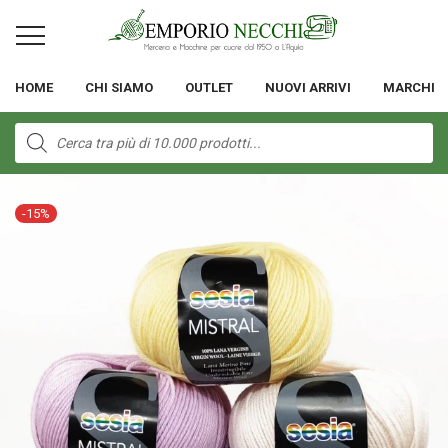
HOME
CHI SIAMO
OUTLET
NUOVI ARRIVI
MARCHI
Products
search
-
15
%