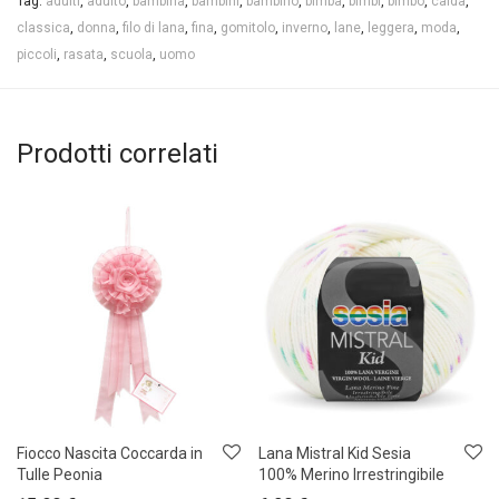
Tag:
adulti
,
adulto
,
bambina
,
bambini
,
bambino
,
bimba
,
bimbi
,
bimbo
,
calda
,
classica
,
donna
,
filo di lana
,
fina
,
gomitolo
,
inverno
,
lane
,
leggera
,
moda
,
piccoli
,
rasata
,
scuola
,
uomo
Prodotti correlati
Fiocco Nascita Coccarda in
Lana Mistral Kid Sesia
Tulle Peonia
100% Merino Irrestringibile