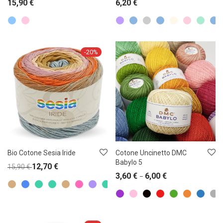
15,90
€
6,20
€
-
20
%
Bio Cotone Sesia Iride
Cotone Uncinetto DMC
Babylo 5
12,70
€
15,90
€
3,60
€
6,00
€
–