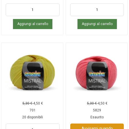
Aggiungi al carrello
Aggiungi al carrello
5,30
€
4,50
€
5,30
€
4,50
€
701
5829
20 disponibili
Esaurito
Avvisami quando