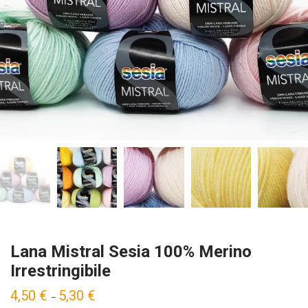
Lana Mistral Sesia 100% Merino
Irrestringibile
4,50
€
5,30
€
–