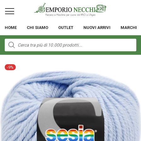
HOME
CHI SIAMO
OUTLET
NUOVI ARRIVI
MARCHI
Products
search
-
9
%