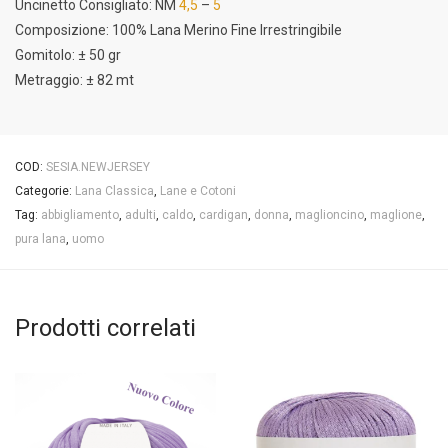
Uncinetto Consigliato: NM
4,5
–
5
Composizione: 100% Lana Merino Fine Irrestringibile
Gomitolo: ± 50 gr
Metraggio: ± 82 mt
COD:
SESIA.NEWJERSEY
Categorie:
Lana Classica
,
Lane e Cotoni
Tag:
abbigliamento
,
adulti
,
caldo
,
cardigan
,
donna
,
maglioncino
,
maglione
,
pura lana
,
uomo
Prodotti correlati