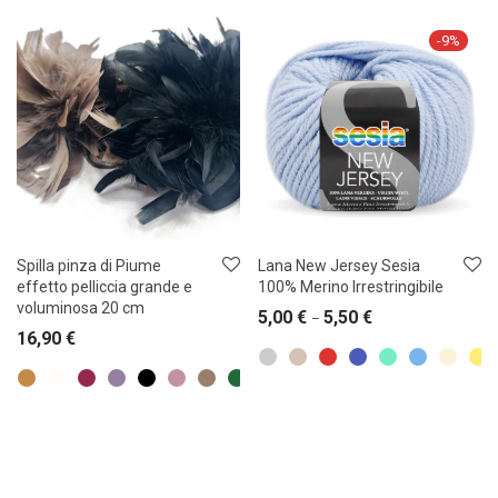
-
9
%
Spilla pinza di Piume
Lana New Jersey Sesia
effetto pelliccia grande e
100% Merino Irrestringibile
voluminosa 20 cm
5,00
€
5,50
€
–
16,90
€