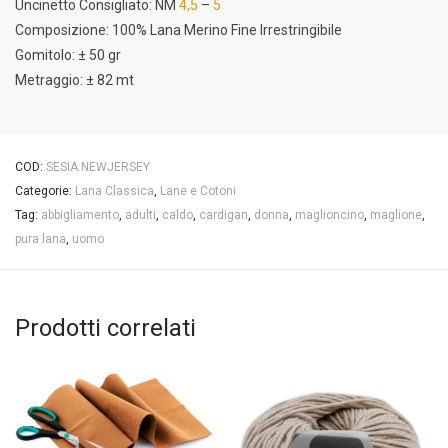
Uncinetto Consigliato: NM
4,5
–
5
Composizione: 100% Lana Merino Fine Irrestringibile
Gomitolo: ± 50 gr
Metraggio: ± 82 mt
COD:
SESIA.NEWJERSEY
Categorie:
Lana Classica
,
Lane e Cotoni
Tag:
abbigliamento
,
adulti
,
caldo
,
cardigan
,
donna
,
maglioncino
,
maglione
,
pura lana
,
uomo
Prodotti correlati