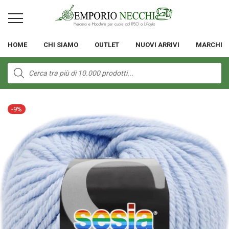
HOME
CHI SIAMO
OUTLET
NUOVI ARRIVI
MARCHI
Products
search
-
9
%