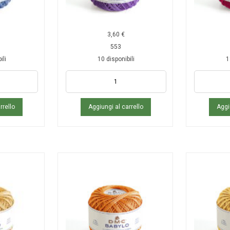
3,60
€
553
ili
10 disponibili
1
rrello
Aggiungi al carrello
Aggi