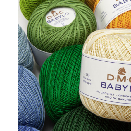
Open submenu (Ricamo)
Ricamo
Open submenu (Tessuti)
Tessuti
Open submenu (Toppe e Applicazioni)
Toppe e Applicazioni
Open submenu (Utensili e Tools)
Utensili e Tools