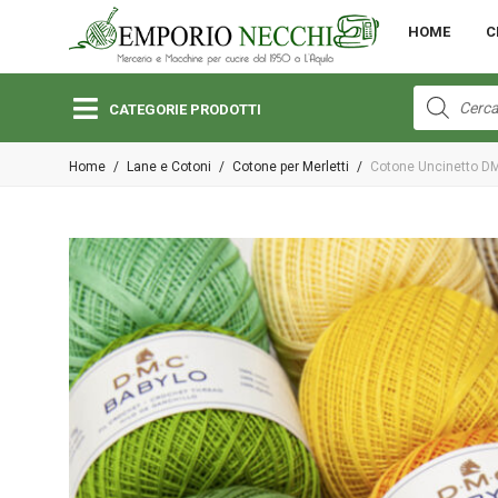
MENU
HOME
C
Open submenu (Bambini)
Bambini
Products
search
CATEGORIE PRODOTTI
Open submenu (Lane e Cotoni)
Home
/
Lane e Cotoni
/
Cotone per Merletti
/
Cotone Uncinetto D
Lane e Cotoni
Open submenu (Macchine per Cucire)
Macchine per Cucire
Open submenu (Merceria)
Merceria
Open submenu (Pizzi e Passamanerie)
Pizzi e Passamanerie