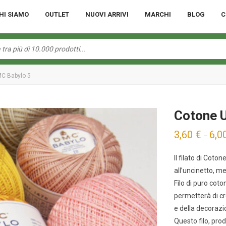
HI SIAMO
OUTLET
NUOVI ARRIVI
MARCHI
BLOG
C
MC Babylo 5
Cotone 
3,60
€
6,0
–
Il filato di Coto
all’uncinetto, mer
Filo di puro coto
permetterà di cr
e della decorazio
Questo filo, pro