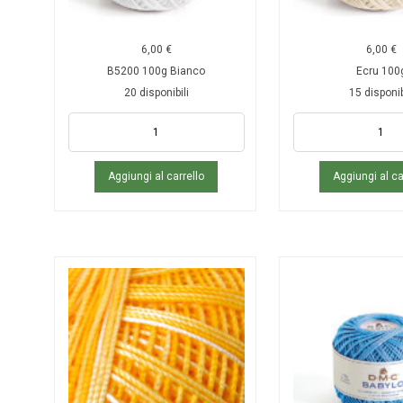
6,00
€
6,00
€
B5200 100g Bianco
Ecru 100
20 disponibili
15 disponib
Aggiungi al carrello
Aggiungi al ca