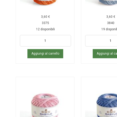
3,60
€
3,60
€
3375
3840
12 disponibili
19 disponib
Aggiungi al carrello
Aggiungi al ca