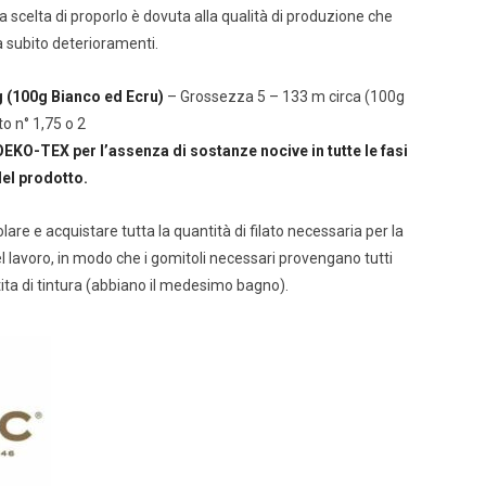
a scelta di proporlo è dovuta alla qualità di produzione che
a subito deterioramenti.
 (100g Bianco ed Ecru)
– Grossezza 5 – 133 m circa (100g
o n° 1,75 o 2
OEKO-TEX per l’assenza di sostanze nocive in tutte le fasi
el prodotto.
lare e acquistare tutta la quantità di filato necessaria per la
l lavoro, in modo che i gomitoli necessari provengano tutti
tita di tintura (abbiano il medesimo bagno).