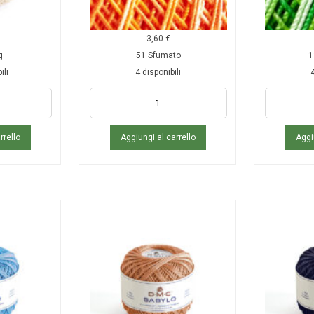
3,60
€
g
51 Sfumato
1
ili
4 disponibili
4
rrello
Aggiungi al carrello
Aggi