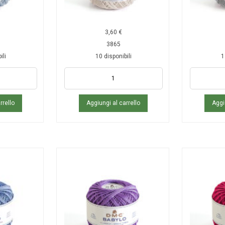
3,60
€
3865
ili
10 disponibili
1
rrello
Aggiungi al carrello
Aggi