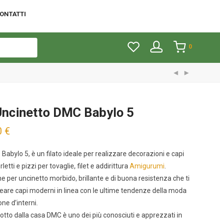
ONTATTI
0
Uncinetto DMC Babylo 5
0
€
ne Babylo 5, è un filato ideale per realizzare decorazioni e capi
letti e pizzi per tovaglie, filet e addirittura
Amigurumi
.
ne per uncinetto morbido, brillante e di buona resistenza che ti
eare capi moderni in linea con le ultime tendenze della moda
ne d’interni.
dotto dalla casa DMC è uno dei più conosciuti e apprezzati in