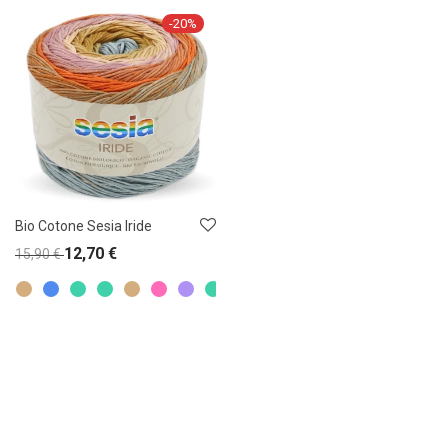
-
20
%
Bio Cotone Sesia Iride
12,70
€
15,90
€