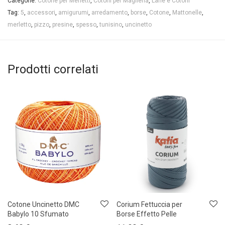
Categorie:
Cotone per Merletti
,
Cotoni per Maglieria
,
Lane e Cotoni
Tag:
5
,
accessori
,
amigurumi
,
arredamento
,
borse
,
Cotone
,
Mattonelle
,
merletto
,
pizzo
,
presine
,
spesso
,
tunisino
,
uncinetto
Prodotti correlati
Cotone Uncinetto DMC
Corium Fettuccia per
Babylo 10 Sfumato
Borse Effetto Pelle