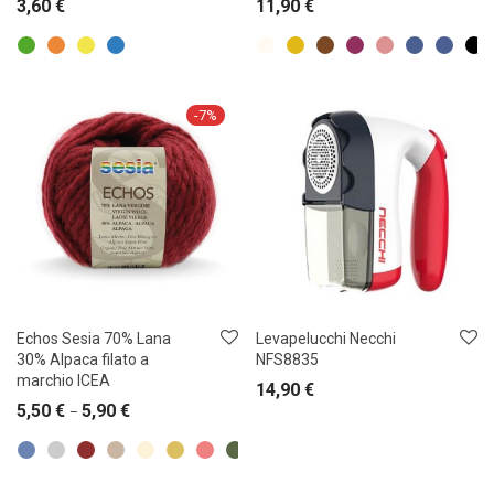
3,60
€
11,90
€
-
7
%
Echos Sesia 70% Lana
Levapelucchi Necchi
30% Alpaca filato a
NFS8835
marchio ICEA
14,90
€
5,50
€
5,90
€
–