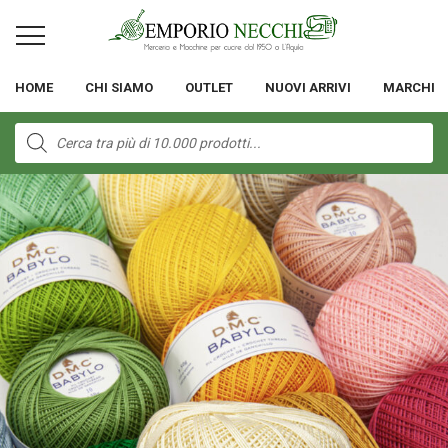
HOME
CHI SIAMO
OUTLET
NUOVI ARRIVI
MARCHI
Products
search