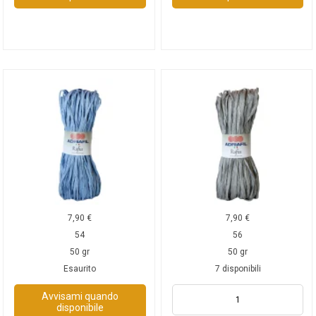
7,90
€
7,90
€
54
56
50 gr
50 gr
Esaurito
7 disponibili
Avvisami quando
disponibile