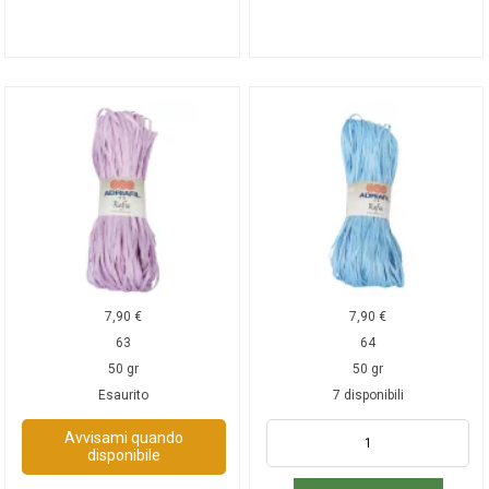
7,90
€
7,90
€
63
64
50 gr
50 gr
Esaurito
7 disponibili
Avvisami quando
disponibile