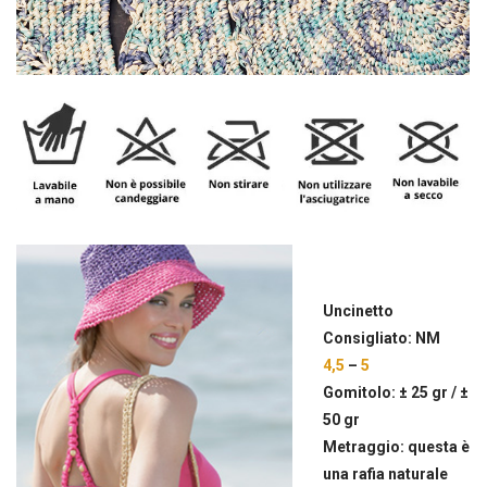
Uncinetto
Consigliato: NM
4,5
–
5
Gomitolo: ± 25 gr / ±
50 gr
Metraggio: questa è
una rafia naturale