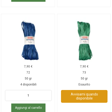
7,90
€
7,90
€
72
73
50 gr
50 gr
4 disponibili
Esaurito
Avvisami quando
disponibile
Aggiungi al carrello