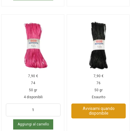
7,90
€
7,90
€
74
76
50 gr
50 gr
4 disponibili
Esaurito
Avvisami quando
disponibile
Aggiungi al carrello