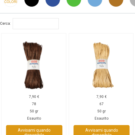
COLORI
Cerca:
7,90
€
7,90
€
78
67
50 gr
50 gr
Esaurito
Esaurito
Avvisami quando
Avvisami quando