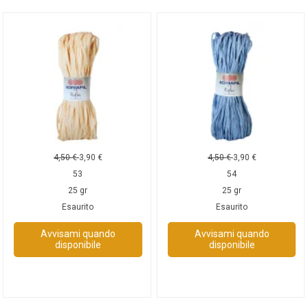
4,50
€
3,90
€
4,50
€
3,90
€
53
54
25 gr
25 gr
Esaurito
Esaurito
Avvisami quando
Avvisami quando
disponibile
disponibile