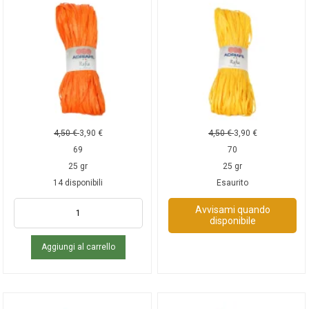
4,50
€
3,90
€
4,50
€
3,90
€
69
70
25 gr
25 gr
14 disponibili
Esaurito
Avvisami quando
disponibile
Aggiungi al carrello