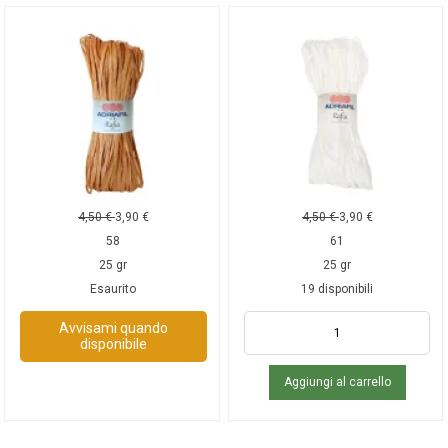
4,50
€
3,90
€
4,50
€
3,90
€
58
61
25 gr
25 gr
Esaurito
19 disponibili
Avvisami quando
disponibile
Aggiungi al carrello