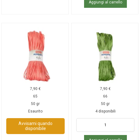
Aggiungi al carrello
7,90
€
7,90
€
65
66
50 gr
50 gr
Esaurito
4 disponibili
Avvisami quando
disponibile