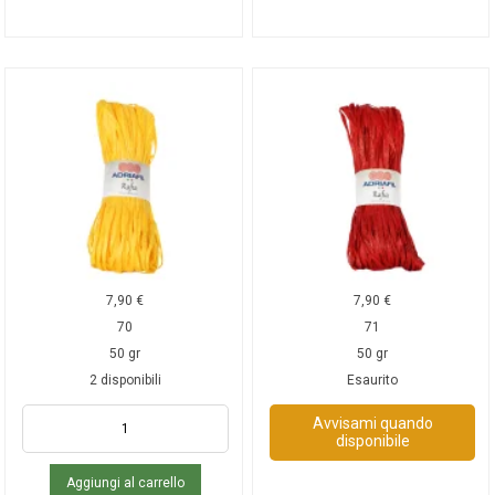
7,90
€
7,90
€
70
71
50 gr
50 gr
2 disponibili
Esaurito
Avvisami quando
disponibile
Aggiungi al carrello