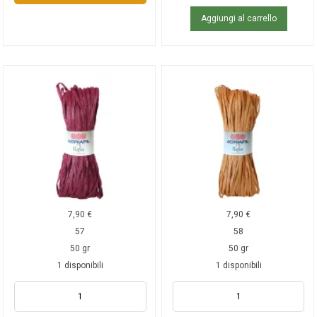
Aggiungi al carrello
7,90
€
7,90
€
57
58
50 gr
50 gr
1 disponibili
1 disponibili