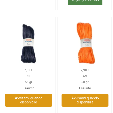
Aggiungi al carrello
7,90
€
7,90
€
68
69
50 gr
50 gr
Esaurito
Esaurito
Avvisami quando
Avvisami quando
disponibile
disponibile