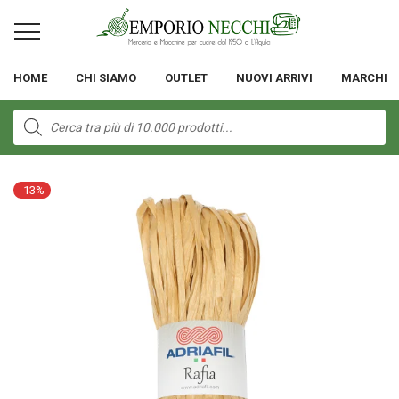
HOME
CHI SIAMO
OUTLET
NUOVI ARRIVI
MARCHI
Products
search
-
13
%