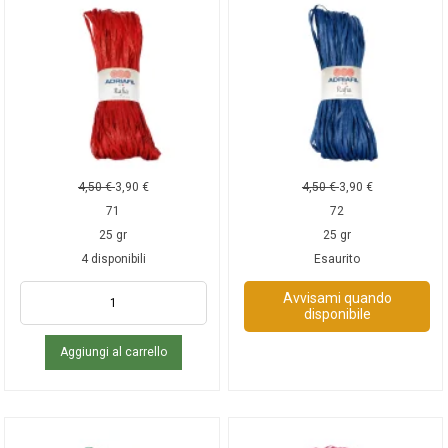
4,50
€
3,90
€
4,50
€
3,90
€
71
72
25 gr
25 gr
4 disponibili
Esaurito
Avvisami quando
disponibile
Aggiungi al carrello