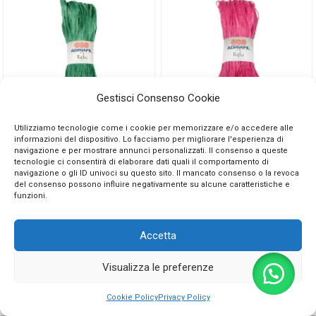
Gestisci Consenso Cookie
4,50
€
3,90
€
4,50
€
3,90
€
Utilizziamo tecnologie come i cookie per memorizzare e/o accedere alle
informazioni del dispositivo. Lo facciamo per migliorare l'esperienza di
73
74
navigazione e per mostrare annunci personalizzati. Il consenso a queste
25 gr
25 gr
tecnologie ci consentirà di elaborare dati quali il comportamento di
navigazione o gli ID univoci su questo sito. Il mancato consenso o la revoca
10 disponibili
Esaurito
del consenso possono influire negativamente su alcune caratteristiche e
funzioni.
Avvisami quando
disponibile
Accetta
Aggiungi al carrello
Visualizza le preferenze
0
Cookie Policy
Privacy Policy