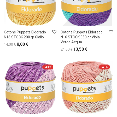
Cotone Puppets Eldorado
Cotone Puppets Eldorado
N16 STOCK 200 gr Giallo
N16 STOCK 350 gr Viola
Verde Acqua
8,00
€
14,00
€
13,50
€
24,50
€
-
43
%
-
43
%