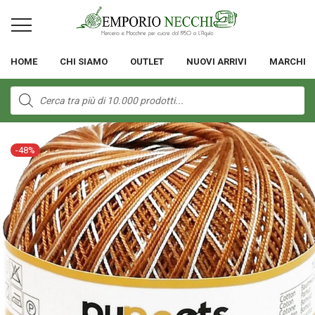
HOME
CHI SIAMO
OUTLET
NUOVI ARRIVI
MARCHI
Products
search
-
48
%