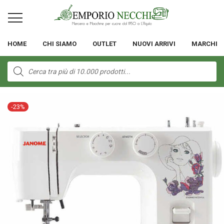
HOME
CHI SIAMO
OUTLET
NUOVI ARRIVI
MARCHI
Products
search
-
23
%