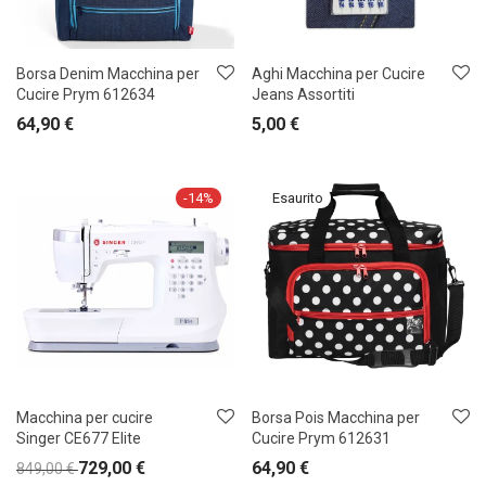
Borsa Denim Macchina per
Aghi Macchina per Cucire
Cucire Prym 612634
Jeans Assortiti
64,90
€
5,00
€
-
14
%
Macchina per cucire
Borsa Pois Macchina per
Singer CE677 Elite
Cucire Prym 612631
729,00
€
64,90
€
849,00
€