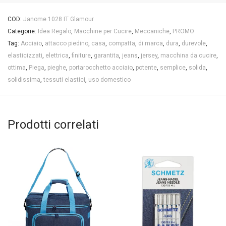
COD:
Janome 1028 IT Glamour
Categorie:
Idea Regalo
,
Macchine per Cucire
,
Meccaniche
,
PROMO
Tag:
Acciaio
,
attacco piedino
,
casa
,
compatta
,
di marca
,
dura
,
durevole
,
elasticizzati
,
elettrica
,
finiture
,
garantita
,
jeans
,
jersey
,
macchina da cucire
,
ottima
,
Piega
,
pieghe
,
portarocchetto acciaio
,
potente
,
semplice
,
solida
,
solidissima
,
tessuti elastici
,
uso domestico
Prodotti correlati