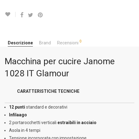
0
Descrizione
Brand
Recensioni
Macchina per cucire Janome
1028 IT Glamour
CARATTERISTICHE TECNICHE
12 punti
standard e decorativi
Infilaago
2 portarocchetti verticali
estraibili in acciaio
Asola in 4 tempi
Tensione incorporata con impostazione