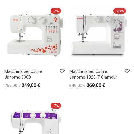
-
7
%
-
23
%
Macchina per cucire
Macchina per cucire
Janome 3300
Janome 1028 IT Glamour
249,00
€
269,00
€
269,00
€
349,00
€
-
7
%