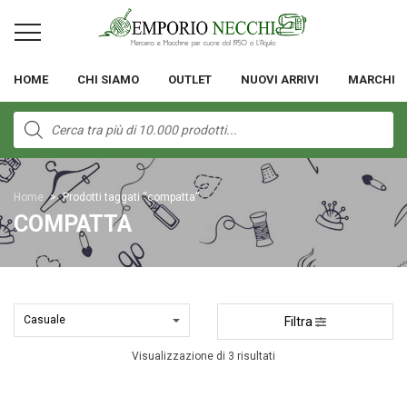
HOME
CHI SIAMO
OUTLET
NUOVI ARRIVI
MARCHI
Products
search
Home
>
Prodotti taggati “compatta”
COMPATTA
Filtra
Visualizzazione di 3 risultati