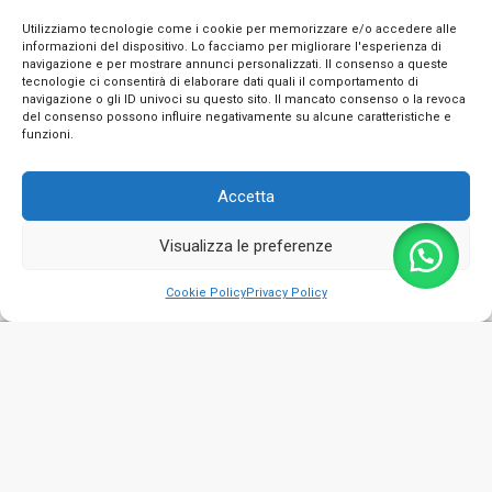
Utilizziamo tecnologie come i cookie per memorizzare e/o accedere alle
informazioni del dispositivo. Lo facciamo per migliorare l'esperienza di
navigazione e per mostrare annunci personalizzati. Il consenso a queste
tecnologie ci consentirà di elaborare dati quali il comportamento di
navigazione o gli ID univoci su questo sito. Il mancato consenso o la revoca
INFO
del consenso possono influire negativamente su alcune caratteristiche e
funzioni.
CONTATTI
Accetta
SEGUICI SUI SOCIAL
Visualizza le preferenze
PAGAMENTI SICURI
0
Cookie Policy
Privacy Policy
Privacy Policy
Cookie Policy
Termini e condizioni
© 2026 Emporio Necchi di Masciantonio Giacinto - P.IVA 01482050661