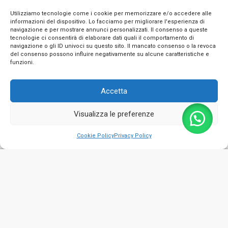
Utilizziamo tecnologie come i cookie per memorizzare e/o accedere alle
informazioni del dispositivo. Lo facciamo per migliorare l'esperienza di
navigazione e per mostrare annunci personalizzati. Il consenso a queste
tecnologie ci consentirà di elaborare dati quali il comportamento di
navigazione o gli ID univoci su questo sito. Il mancato consenso o la revoca
INFO
del consenso possono influire negativamente su alcune caratteristiche e
funzioni.
CONTATTI
Accetta
SEGUICI SUI SOCIAL
Visualizza le preferenze
PAGAMENTI SICURI
0
Cookie Policy
Privacy Policy
Privacy Policy
Cookie Policy
Termini e condizioni
© 2026 Emporio Necchi di Masciantonio Giacinto - P.IVA 01482050661