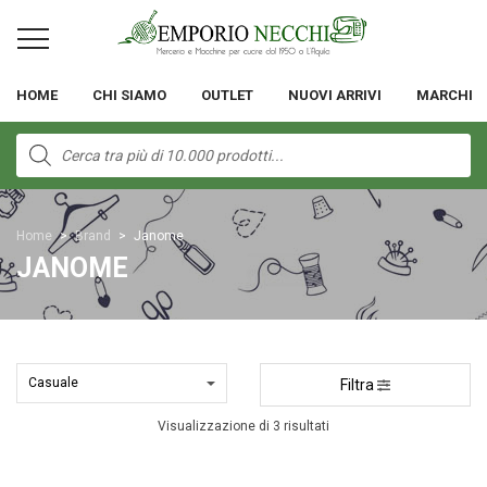
HOME
CHI SIAMO
OUTLET
NUOVI ARRIVI
MARCHI
Products
search
Home
>
Brand
>
Janome
JANOME
Filtra
Visualizzazione di 3 risultati