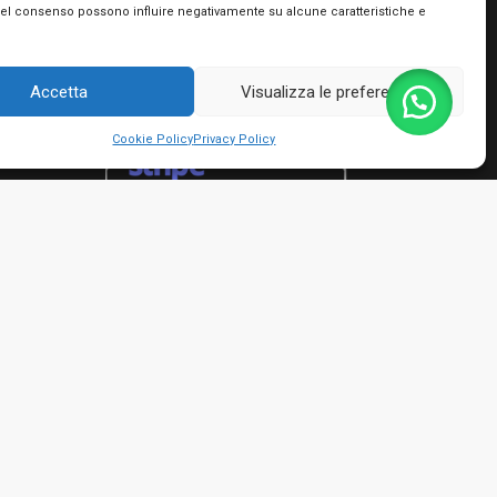
Utilizziamo PayPal e Stripe per garantire la
del consenso possono influire negativamente su alcune caratteristiche e
massima sicurezza nella tua transazione. Puoi
utilizzare le carte di credito dei più importanti
circuiti, le tue prepagate e Postepay e non hai
Accetta
Visualizza le preferenze
bisogno di creare nessun account!
Cookie Policy
Privacy Policy
rmini e condizioni
io Giacinto - P.IVA 01482050661