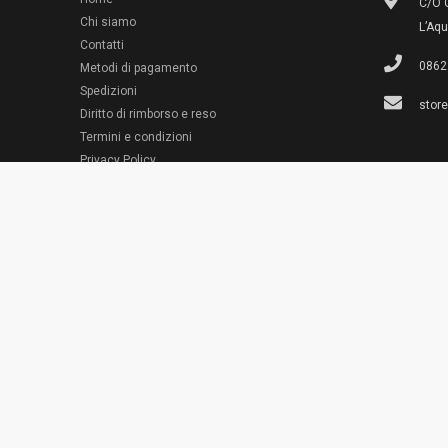
C/O G
Chi siamo
L’Aqu
Contatti
0862
Metodi di pagamento
Spedizioni
stor
Diritto di rimborso e reso
Termini e condizioni
© 2022 Emporio Necchi
Privacy Policy
Cookie Policy