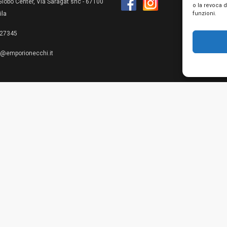
lobo Center, Via Saragat snc - 67100
o la revoca 
funzioni.
ila
27345
e@emporionecchi.it
Privacy Policy
Cookie Policy
Te
© 2026 Emporio Necchi di Mascianton