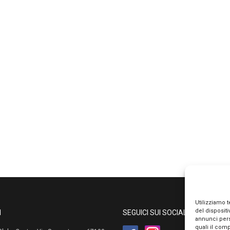
Utilizziamo 
del disposit
I
SEGUICI SUI SOCIAL
annunci pers
quali il com