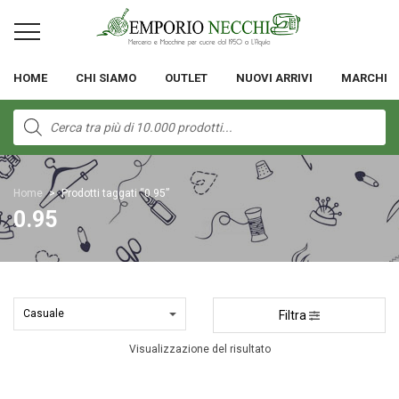
HOME
CHI SIAMO
OUTLET
NUOVI ARRIVI
MARCHI
Products
search
Home
>
Prodotti taggati “0.95”
0.95
Filtra
Visualizzazione del risultato