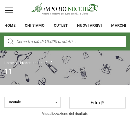
HOME
CHI SIAMO
OUTLET
NUOVI ARRIVI
MARCHI
Products
search
Home
>
Prodotti taggati “11”
11
Filtra
Visualizzazione del risultato