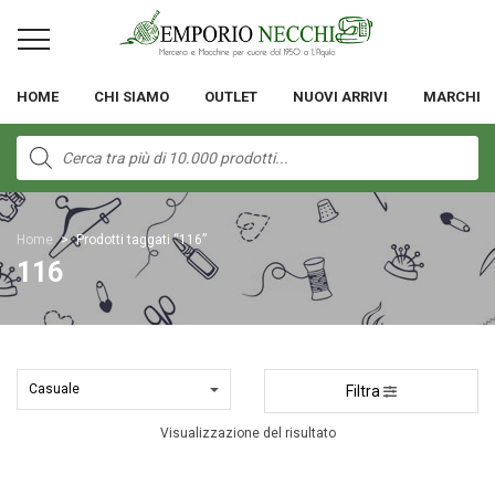
HOME
CHI SIAMO
OUTLET
NUOVI ARRIVI
MARCHI
Products
search
Home
>
Prodotti taggati “116”
116
Filtra
Visualizzazione del risultato