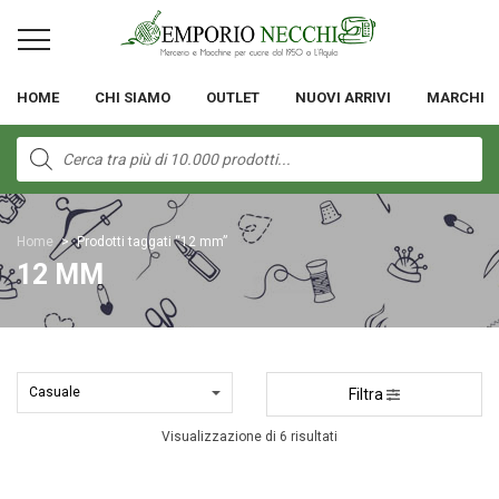
HOME
CHI SIAMO
OUTLET
NUOVI ARRIVI
MARCHI
Products
search
Home
>
Prodotti taggati “12 mm”
12 MM
Filtra
Visualizzazione di 6 risultati