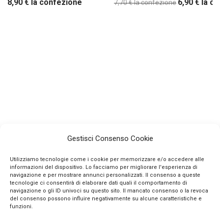
8,90
€
la confezione
6,90
€
la c
7,70
€
la confezione
Gestisci Consenso Cookie
Utilizziamo tecnologie come i cookie per memorizzare e/o accedere alle
informazioni del dispositivo. Lo facciamo per migliorare l'esperienza di
navigazione e per mostrare annunci personalizzati. Il consenso a queste
tecnologie ci consentirà di elaborare dati quali il comportamento di
navigazione o gli ID univoci su questo sito. Il mancato consenso o la revoca
INFO
del consenso possono influire negativamente su alcune caratteristiche e
funzioni.
CONTATTI