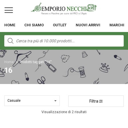
HOME
CHI SIAMO
OUTLET
NUOVI ARRIVI
MARCHI
Products
search
Home
>
Prodotti taggati “16”
16
Filtra
Visualizzazione di 2 risultati