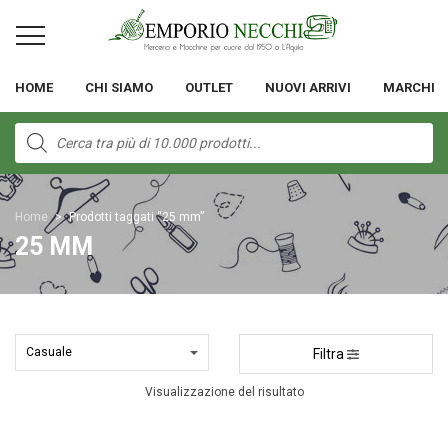
HOME
CHI SIAMO
OUTLET
NUOVI ARRIVI
MARCHI
Products
search
Home
>
Prodotti taggati “25 mm”
25 MM
Filtra
Visualizzazione del risultato