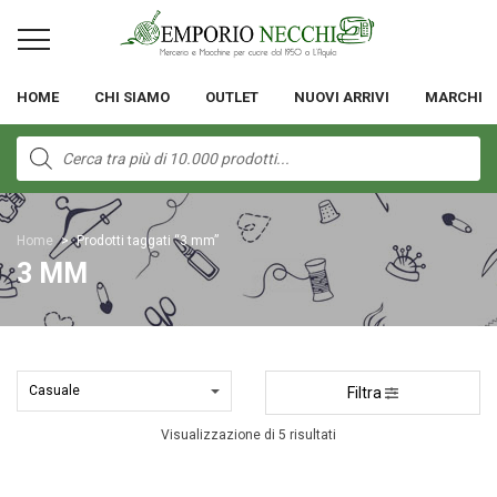
HOME
CHI SIAMO
OUTLET
NUOVI ARRIVI
MARCHI
Products
search
Home
>
Prodotti taggati “3 mm”
3 MM
Filtra
Visualizzazione di 5 risultati