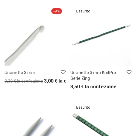
-
9
%
Uncinetto 3 mm
Uncinetto 3 mm KnitPro
Serie Zing
3,00
€
la confezione
3,30
€
la confezione
3,50
€
la confezione