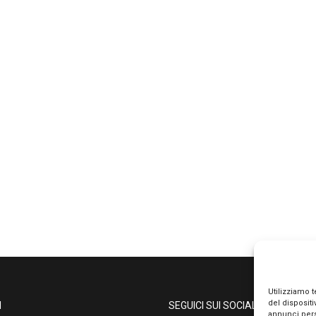
Utilizziamo 
del disposit
I
SEGUICI SUI SOCIAL
annunci pers