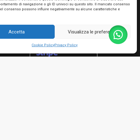
portamento di navigazione o gli ID univoci su questo sito. Il mancato consenso
Utilizziamo PayPal e Stripe per garantire la
del consenso possono influire negativamente su alcune caratteristiche e
massima sicurezza nella tua transazione. Puoi
utilizzare le carte di credito dei più importanti
circuiti, le tue prepagate e Postepay e non hai
Accetta
Visualizza le preferenze
bisogno di creare nessun account!
Cookie Policy
Privacy Policy
rmini e condizioni
io Giacinto - P.IVA 01482050661