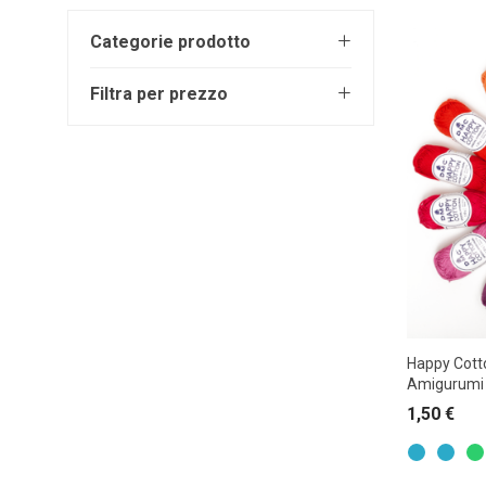
Open submenu (Ricamo)
Ricamo
Categorie prodotto
Filtra per prezzo
Tutto
Open submenu (Tessuti)
Tessuti
Bambini
Lane e Cotoni
Macchine per Cucire
Open submenu (Toppe e Applicazioni)
Toppe e Applicazioni
0 €
—
10 €
Merceria
Pizzi e Passamanerie
Ricamo
Open submenu (Utensili e Tools)
Utensili e Tools
Senza categoria
Tessuti
Happy Cott
Toppe e Applicazioni
Amigurumi
Utensili e Tools
1,50
€