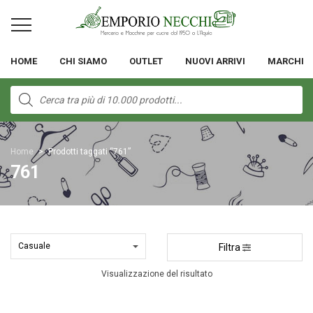
HOME
CHI SIAMO
OUTLET
NUOVI ARRIVI
MARCHI
Products
search
Home
>
Prodotti taggati “761”
761
Filtra
Visualizzazione del risultato