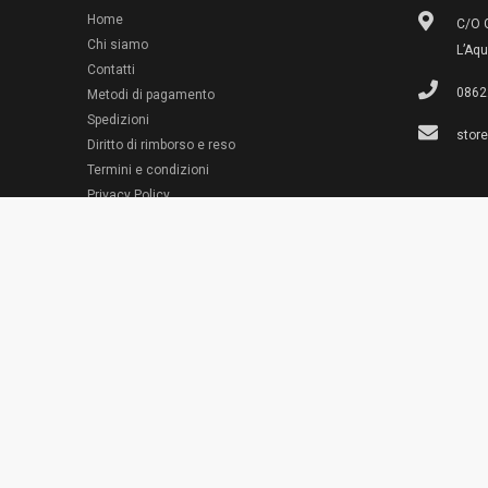
Home
C/O G
Chi siamo
L’Aqu
Contatti
0862
Metodi di pagamento
Spedizioni
stor
Diritto di rimborso e reso
Termini e condizioni
© 2022 Emporio Necchi
Privacy Policy
Cookie Policy