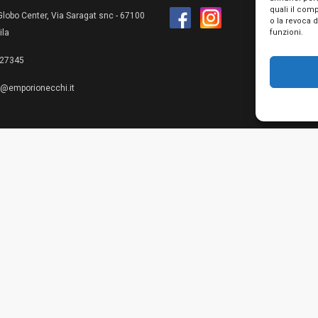
quali il com
lobo Center, Via Saragat snc - 67100
o la revoca 
funzioni.
ila
27345
e@emporionecchi.it
Privacy Policy
Cookie Policy
Te
© 2026 Emporio Necchi di Mascianton