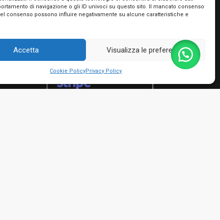
portamento di navigazione o gli ID univoci su questo sito. Il mancato consenso
Utilizziamo PayPal e Stripe per garantire la
del consenso possono influire negativamente su alcune caratteristiche e
massima sicurezza nella tua transazione. Puoi
utilizzare le carte di credito dei più importanti
circuiti, le tue prepagate e Postepay e non hai
Accetta
Visualizza le preferenze
bisogno di creare nessun account!
Cookie Policy
Privacy Policy
rmini e condizioni
io Giacinto - P.IVA 01482050661