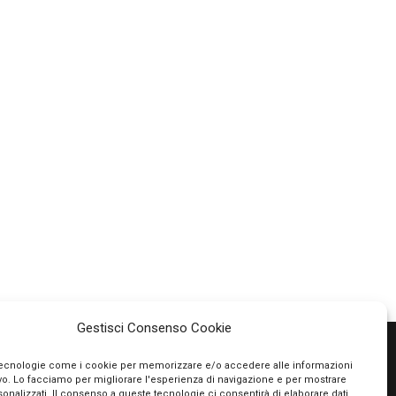
Gestisci Consenso Cookie
tecnologie come i cookie per memorizzare e/o accedere alle informazioni
ivo. Lo facciamo per migliorare l'esperienza di navigazione e per mostrare
PAGAMENTI SICURI
onalizzati. Il consenso a queste tecnologie ci consentirà di elaborare dati