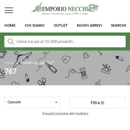
HOME
CHI SIAMO
OUTLET
NUOVI ARRIVI
MARCHI
Products
search
Home
>
Prodotti taggati “767”
767
Filtra
Visualizzazione del risultato