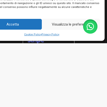
portamento di navigazione o gli ID univoci su questo sito. Il mancato consenso
Utilizziamo PayPal e Stripe per garantire la
del consenso possono influire negativamente su alcune caratteristiche e
massima sicurezza nella tua transazione. Puoi
utilizzare le carte di credito dei più importanti
circuiti, le tue prepagate e Postepay e non hai
Accetta
Visualizza le preferenze
bisogno di creare nessun account!
Cookie Policy
Privacy Policy
rmini e condizioni
io Giacinto - P.IVA 01482050661