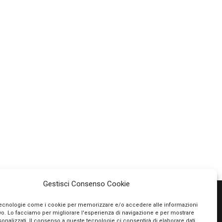
Gestisci Consenso Cookie
tecnologie come i cookie per memorizzare e/o accedere alle informazioni
ivo. Lo facciamo per migliorare l'esperienza di navigazione e per mostrare
PAGAMENTI SICURI
onalizzati. Il consenso a queste tecnologie ci consentirà di elaborare dati