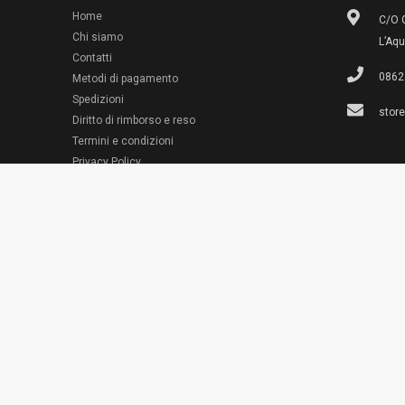
Home
C/O G
Chi siamo
L’Aqu
Contatti
0862
Metodi di pagamento
Spedizioni
stor
Diritto di rimborso e reso
Termini e condizioni
© 2022 Emporio Necchi
Privacy Policy
Cookie Policy