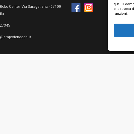
quali il com
lobo Center, Via Saragat snc - 67100
o la revoca 
funzioni.
ila
27345
e@emporionecchi.it
Privacy Policy
Cookie Policy
Te
© 2026 Emporio Necchi di Mascianton